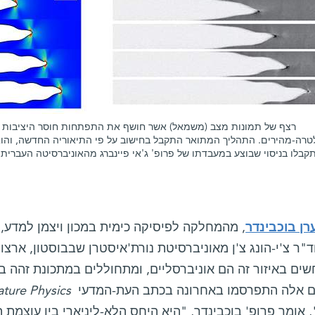
רצף של תמונות מצב (משמאל) אשר חושף את התפתחות חוסר היציבות 
טרה-מהירים. התהליך המתואר התקבל בחישוב על פי התיאוריה החדשה, והו
בלו בניסוי שבוצע במעבדתו של פרופ' ג'אי פיינברג מהאוניברסיטה העברית ב
רן בוכבינדר
, מהמחלקה לפיסיקה כימית במכון ויצמן למדע, 
"ר צ'י-הונג צ'ן מאוניברסיטת נורת'איסטרן שבבוסטון, ארצ
ים באיזור זה הם אוניברסליים, ומתחוללים במתכונת זהה בח
 אלה התפרסמו באחרונה בכתב העת-המדעי
ture Physics
 אומר פרופ' בוכבינדר, "היא היחס הלא-ליניארי בין עוצמת 