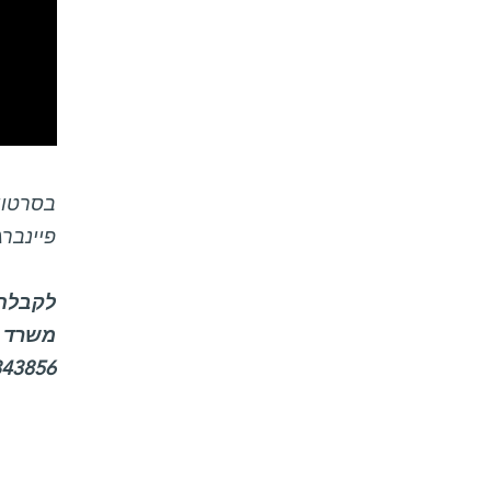
בסרטון:
פיינבר
לקבלת 
משרד ה
343856