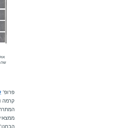
אול
שהתק
פרופ'
ע
קרמה וד
המתרחש
ממצאים
הבחנו",