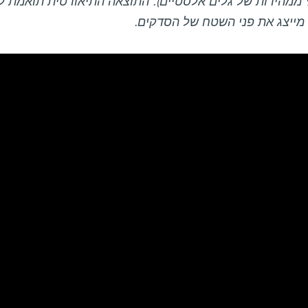
(כ-92% ממהירות של גלים אלסטיים). התוצאה התיאורטית תואמת
מייצג את פני השטח של הסדקים.