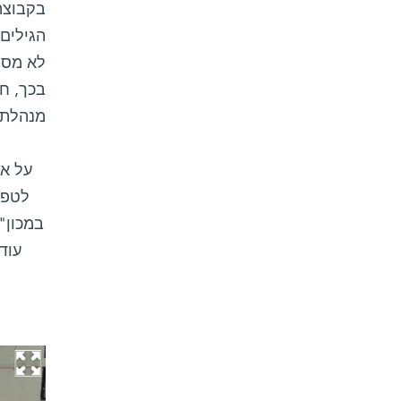
בכך, ח
מנהלת 
על א
לטפח
במכון"
עוד