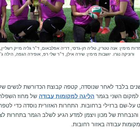
דות מימין: אנה טטרין, טליה חן-גדסי, דריה אפלבאום, ד"ר גליה מייק רשליין, 
ורוניקה נגרו. יושבות מימין: שירה אילן, ד"ר שלי רפ, אופירה הגפה, הילה 
נים בלבד לאחר שנוסדה, קטפה קבוצת הכדורשת לנשים של מכ
 למקום השני בגמר
הליגה למקומות עבודה
של מחוז השפלה, 
 על-שם ברזילי ברחובות. התחרות האזורית נוסדה כדי לטפ
 והנבחרת של מכון ויצמן למדע הגיע לשלב הגמר בתחרות לצ
מקומות עבודה באזור רחובות.