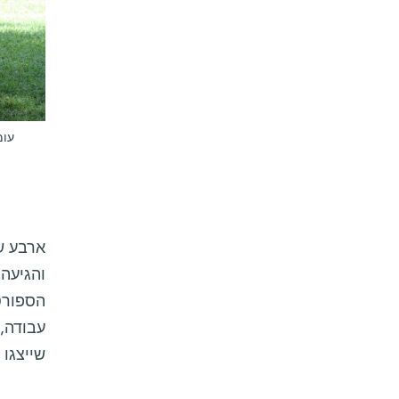
עומ
ארבע ש
והגיעה
הספורט
עבודה,
שייצגו 