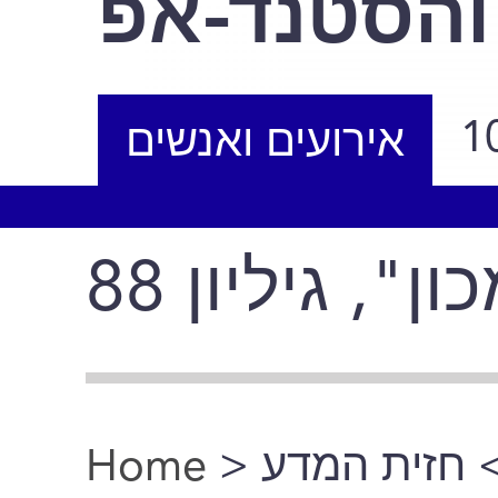
והסטנד-אפ
1
אירועים ואנשים
", גיליון 88
Home
>
> זית המדע
You are here