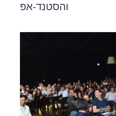
והסטנד-אפ