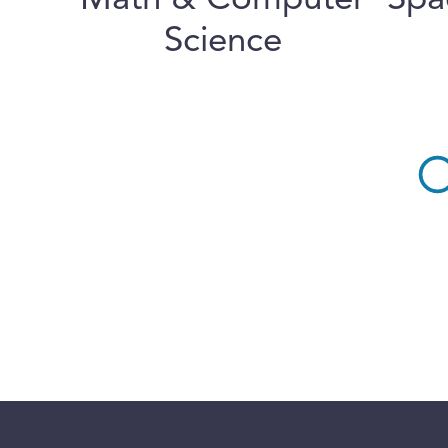
Math & Computer
Spa
Science