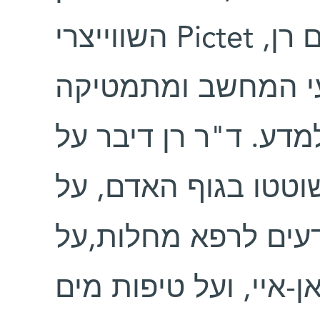
השווייצרי Pictet והאזינו להרצאתו של ד"ר תום רן,
י המחשב ומתמטיקה
מדע. ד"ר רן דיבר על
וטטו בגוף האדם, על
דעים לרפא מחלות,על
ן-איי, ועל טיפות מים