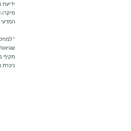
מיקרו-א
המדעי
"למחקר 
שגיאות 
ניכרת 