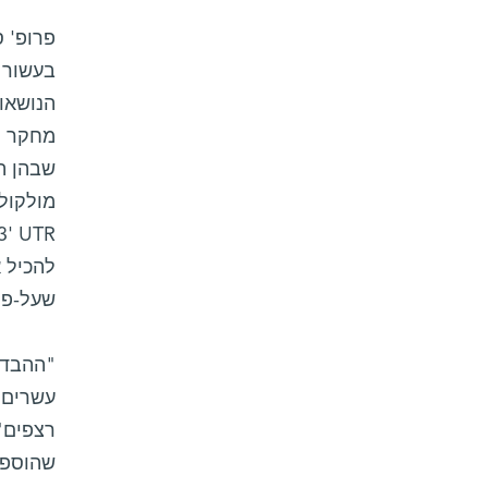
פרופ' 
בעשור 
הנושאות
מחקר ר
שבהן הי
מולקולת
להכיל א
שעל-פי
"ההבדל 
עשרים ר
רצפים",