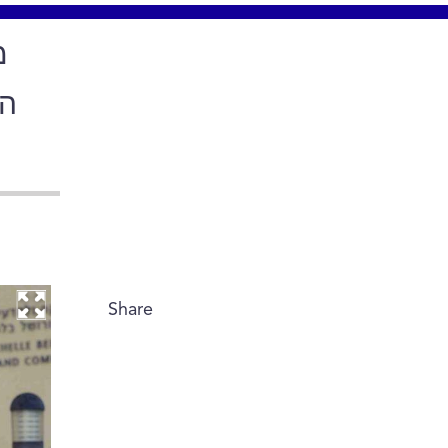
מ
הפ
Share