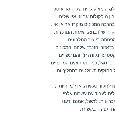
וגיה מולקולרית של התא, עוסק
 מולקולות אר-אן-איי שליח
הרבה המכוּנים מיקרו-אר-אן-איי.
בקרה שלו בתא, שאחת המרכזיות
הפחתה בייצור החלבונים.
ב"אזורי הזנב" שלהם, המכונים
600- "אותיות" (כאורך הטקסט עד נקודה זו), והם עשויים
ופ' סגל, כמה מהחוקים המרכזיים
החוקים השולטים בתהליך זה.
ו לחקור כעשרה, או לכל היותר,
לים לעבוד עם עשרות אלפי
כריעות. למשל, אמנם ידענו
'מילים' מעבר ל-14 הראשונות ב-UTR‏ '3 ממלאת תפקיד בקשירת