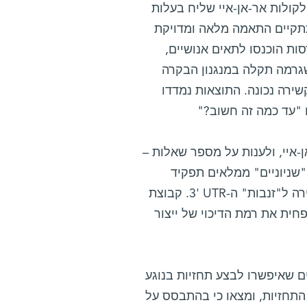
לקולות אר-אן-איי שליח בעלות
 שלא תתקיים התאמה מלאה ומדויקת
ות הוכנסו לתאים אנושיים,
שגרמה תקלה במנגנון הבקרה
שירה נכונה. התוצאות נמדדו
 "עד כמה זה חשוב?"
-איי, ולענות על מספר שאלות –
 "שניוניים" ממלאים תפקיד
בקשירה, ואילו מולקולות מיקרו-אר-אן-איי הן המוצלחות ביותר בקשירה ל"זנבות" ה-UTR‏ '3. קבוצת
חית את רמת הדיכוי של ייצור
ם שאיפשרו לבצע תחזיות בנוגע
התחזיות, ומצאו כי בהתבסס על