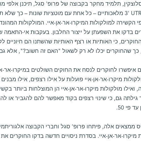
לוצקין, תלמיד מחקר בקבוצה של פרופ' סגל, תיכנן אלפי מו
רצפי UTRs‏ '3 מלאכותיים – כל אחת עם מוטציות שונות – כך
 הקשירה למולקולות המיקרו-אר-אן-איי. המולקולות המהונדס
ים בדקו את השפעתן על ייצור החלבון. בעקבות אי-התאמה 
חוקרים, כי האותיות או רצף האותיות שהשתנו הם חיוניים לק
, כך שהחוקרים יכלו לא רק לשאול "האם זה חשוב?", אלא גם
ם איפשרו לחוקרים לנסח את החוקים השולטים במיקרו-אר-אן
לקולות מיקרו-אר-אן-איי פועלות על אילו רצפים, אילו מבנים
ילתה גם, כי שינוי רצפים בקוד מאפשר להם להגביר או להפ
ד פי 50.
ס ממצאים אלה, פיתחו פרופ' סגל וחברי הקבוצה אלגוריתמי
 מיקרו-אר-אן-איי. בסדרת ניסויים חדשה בדקו החוקרים את 