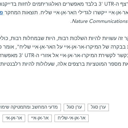
ידיעת רצף ה-UTR‏ '3 בלבד מאפשרים האלגוריתמים לחזות 
ר-אן-איי ייקשרו לגדילי האר-אן-איי שליח. תוצאות המחקר
פו
.
Nature Communications
זה עשויות להיות השלכות רבות, היות שבמחלות רבות, כולל 
בבקרה של המיקרו-אר-אן-איי על האר-אן-איי שליח", אומר פ
מקיף בקשר לקשירת המי
את מספר המוטציות ברצפים אלה, שעלולות להיות רלבנטיות
ערן סגל
ערן סגל
מדעי המחשב ומתמטיקה שימו
אר-אן-אי-שליח
אר-אן-איי
אר-אן-אי