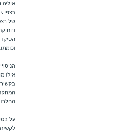
איליה ס
של רצפי
והחוקר
הסיקו ה
וכומתו
הניסויי
אילו מו
המחקר ג
החלבון ע
על בסי
לקשירת