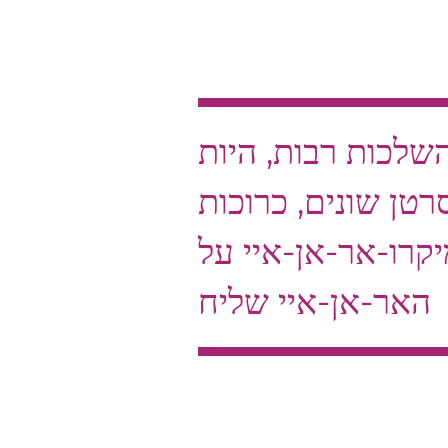
שלכות רבות, היות
רטן שונים, כרוכות
קרו-אר-אן-איי על
האר-אן-איי שליח