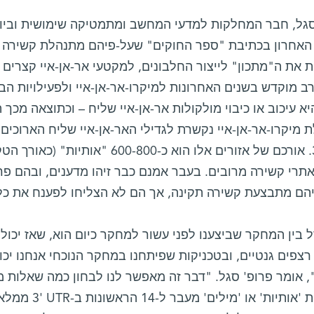
סגל, חבר המחלקות למדעי המחשב ומתמטיקה שימושית וביול
האחרון בכתיבת "ספר החוקים" שעל-פיהם מתנהלת קשירה בין
 את ה"מתכון" לייצור החלבונים, למקטעי אר-אן-איי קצרים ב
ב מוקדש בשנים האחרונות למיקרו-אר-אן-איי ולפעילויות ה
א עיכוב או כיבוי מולקולות אר-אן-איי שליח – וכתוצאה מכך 
 מיקרו-אר-אן-איי נקשרת לגדילי האר-אן-איי שליח הארוכים 
UTR‏ '3. אורכם של אזורים אלו הוא כ-800
תרי קשירה מרובים. בעבר אמנם כבר זיהו מדענים, ובהם פר
הם מתבצעת קשירה תקינה, אך הם לא הצליחו לפענח את כל 
בין המחקר שביצענו לפני עשור למחקר כיום הוא, שאז יכולנ
צפים גנטיים, ובטכניקות שפיתחנו במחקר הנוכחי אנחנו יכו
 אומר פרופ' סגל. "דבר זה מאפשר לנו לבחון כמה שאלות מ
שהוספת 'אותיות' או 