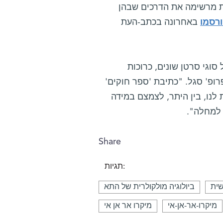
בדייקנות מרשימה את הדרכים שבהן
רסמו
באחרונה בכתב-העת
סוגי סרטן שונים, כרוכות
רופ' סגל. "כתיבת 'ספר חוקים'
קרו-אר-אן-איי אל אזורי ה-UTR‏ '3 מאפשרת לנו, בין היתר, לצמצם במידה
 למחלה".
Share
תגיות:
שית
ביולוגיה מולקולרית של התא
מיקרו-אר-אן-אי
מיקרו אר אן אי