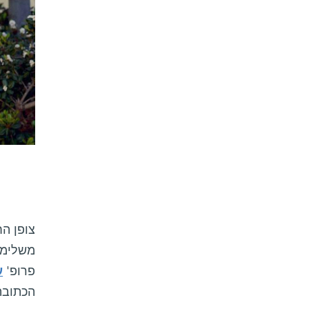
צופן הח
משלימות
פרופ'
ע
הכתובה 