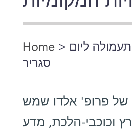
יות המקומיות
Home
>
> ולה ליום
You are here
סגריר
ו של פרופ' אלדו שמש
ץ וכוכבי-הלכת, מדע