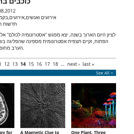
כוכבים בח
08.2012
אירועים ואנשים
,
אירועים
,
בקמ
חדשות חי
לציון היום הארוך בשנה, יצא מפגש "אסטרונומיה לכולם" אל 
הפתוח, וקיים תצפית אסטרונומית מספינה שהפליגה בש
הערב מחופי יפו.
1
12
13
14
15
16
17
18
…
next ›
last »
See All >
py for
A Magnetic Clue to
One Plant, Three