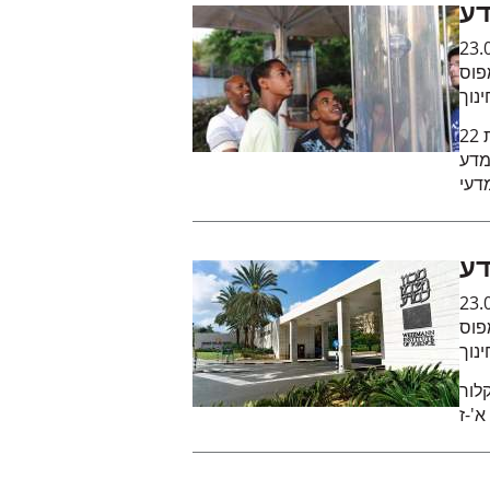
דע
23.
פוס
נוך
22 נערים ונערות, בוגרי כיתה י"ב יוצאי אתיופיה, מרחובות
מדע
דעי
דע
23.
פוס
נוך
לור