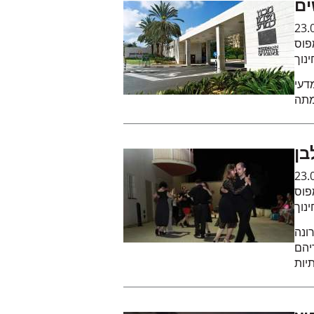
ים
23.
פוס
נוך
דעי
בן
23.
פוס
נוך
ונה
שעריהם