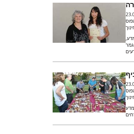
רה
23.
פוס
נוך
מדע,
גמר
יף
23.
פוס
נוך
מדע