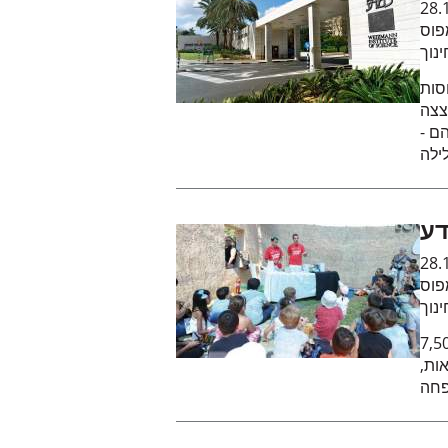
28.
פוס
נוך
סות
צצה
ם -
דע
28.
פוס
נוך
ל הגילים השתתפו השנה בפסטיבל המדע
ות,