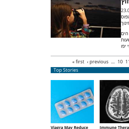
וץ
23.
פוס
נוך
הים
עות
Pages
« first
‹ previous
…
10
1
Top Stories
Viagra May Reduce
Immune Thera