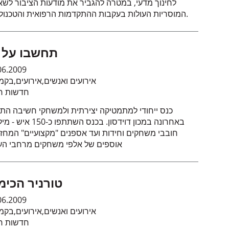
לחינוך מדעי, במטרה להגביר את מודעות הציבור לשא
המוסריות העולות בעקבות ההתקדמות הרפואית והטכנולוגית.
תחשבו על 
06.2009
אירועים ואנשים
,
אירועים
,
בקמ
חדשות חי
כנס ייחודי למתמטיקה יצירתית ולמשחקי חשיבה התק
באחרונה במכון דוידסון. בכנס השתתפו כ-
חובבי משחקים וחידות ועד אספנים "מקצועיים" המחזי
אוספים של אלפי משחקים מרחבי הע
טורניר הכימ
06.2009
אירועים ואנשים
,
אירועים
,
בקמ
חדשות חי