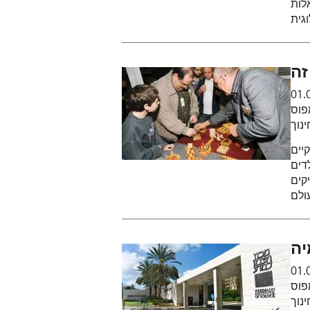
לות
זה
01.
פוס
נוך
יים
150 איש - מילדים
קים
ולם
יה
01.
פוס
נוך