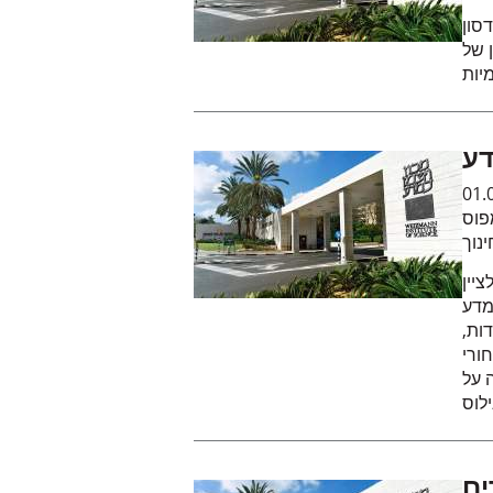
סון
 של
דע
01.
פוס
נוך
לציין
מדע
ות,
ורי
 על
ים