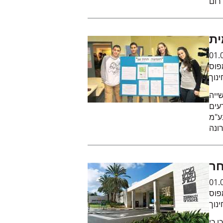
ית
01.
פוס
נוך
ון 60 שנות תעשייה
עים
ע"מ
ונה
חר
01.
פוס
נוך
 כי