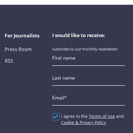
I would like to receive:
For Journalists
Press Room
Subscribe to our monthly newsletter:
First name
RSS
Last name
Email
*
Agreement
I agree to the
*
Terms of Use
and
Cookie & Privacy Policy