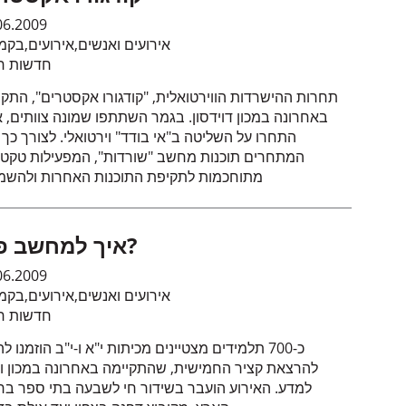
06.2009
אירועים ואנשים
,
אירועים
,
בקמ
חדשות חי
תחרות ההישרדות הווירטואלית, "קודגורו אקסטרים", התקי
באחרונה במכון דוידסון. בגמר השתתפו שמונה צוותים, 
התחרו על השליטה ב"אי בודד" וירטואלי. לצורך כך 
המתחרים תוכנות מחשב "שורדות", המפעילות טקטי
מתוחכמות לתקיפת התוכנות האחרות ולהשמ
איך למחשב פיל?
06.2009
אירועים ואנשים
,
אירועים
,
בקמ
חדשות חי
כ-700 תלמידים מצטיינים מכיתות י"א ו-י"ב הוזמנו לה
להרצאת קציר החמישית, שהתקיימה באחרונה במכון וי
למדע. האירוע הועבר בשידור חי לשבעה בתי ספר בר