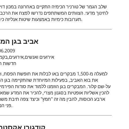
שלב הגמר של טורניר הכימיה התקיים באחרונה במכון דויד
לחינוך מדעי. הצוותים המשתתפים נדרשו לפצח את הרכבן
תערובות כימיות באמצעות שיטות אנליזה כימיות.
אביב בגן המ
06.2009
אירועים ואנשים
,
אירועים
,
בקמ
חדשות חי
למעלה מ-1,500 מבקרים באו לבלות את חופשת הפסח, ו
את בוא האביב, בפעילות המיוחדת שהתקיימה בגן ה
על-שם קלור. המבקרים בגן הוזמנו ללמוד את סודות הפירמיד
להכין אשליות אופטיות בסגנון מצרי, להכיר את המדע שמאח
ארבע הכוסות, להבין מה זה "חמץ" וכיצד צפה תיבת משה
פני הנילוס.
קודגורו אקסטר