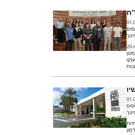
"ח
01.
פוס
נוך
טקס ההכרזה על חונכי פר"ח מצטיינים התקיים זו השנה ה-20
מכון
נקו
יו
01.
פוס
נוך
יות
סון