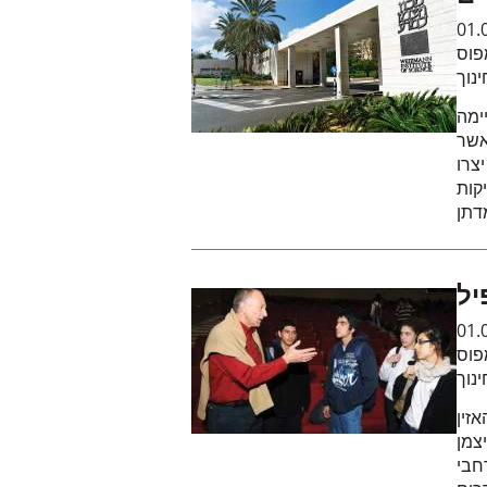
01.
פוס
נוך
ימה
אשר
יצרו
קות
דתן
01.
פוס
נוך
אזין
צמן
חבי