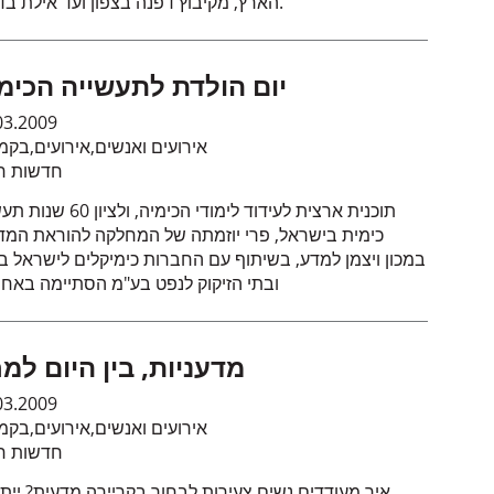
הארץ, מקיבוץ דפנה בצפון ועד אילת בדרום.
יום הולדת לתעשייה הכימ
03.2009
אירועים ואנשים
,
אירועים
,
בקמ
חדשות חי
תוכנית ארצית לעידוד לימודי הכימיה, ולצי
כימית בישראל, פרי יוזמתה של המחלקה להוראת המד
במכון ויצמן למדע, בשיתוף עם החברות כימיקלים לישראל ב
ובתי הזיקוק לנפט בע"מ הסתיימה באחר
מדעניות, בין היום למ
03.2009
אירועים ואנשים
,
אירועים
,
בקמ
חדשות חי
איך מעודדים נשים צעירות לבחור בקריירה מדעית? ייתכן