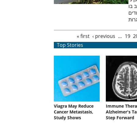
 בו
דים
Pages
« first
‹ previous
…
19
2
Top Stories
Viagra May Reduce
Immune Thera
Cancer Metastasis,
Alzheimer's Ta
Study Shows
Step Forward