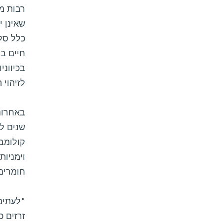
רבות מן
שאינן י
כלל סלי
חיים בר
בכיווני
לזיהוי 
באחרונה
שנים לל
קולומבי
וימניות
חומרים 
"לעתים 
זרזים כ