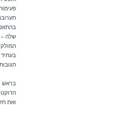
פעימות 
תערובת
בהתאם ל
שלה – כ
המולקו
בעתיד 
תגובות 
בראש צו
הדוקטור
ואת תלמ