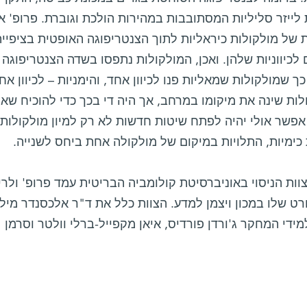
לייזר סליליות המסתובבות במהירות הולכת וגוברת. פרופ' אב
 של מולקולות כיראליות לתוך הצנטריפוגה האופטית בציפיי
כיווניות שלהן. ואכן, המולקולות נתפסו בשדה הצנטריפוגה 
ך שמולקולות שמאליות פנו לכיוון אחד, והימניות – לכיוון א
לות שינה את מיקומו במרחב, אך היה די בכך כדי להוכיח שא
אפשר אולי יהיה לפתח שיטות חדשות לא רק למיון מולקולות
כימיות, התלויות במיקום של מולקולה אחת ביחס לשנייה.
ות הניסוי באוניברסיטת קולומביה הבריטית עמד פרופ' ולרי 
ט שלו במכון ויצמן למדע. הצוות כלל את ד"ר אלכסנדר מילנ
ידי המחקר ג'ורדן פורדיס, איאן מקפייל-ברלי וולטר וסרמן