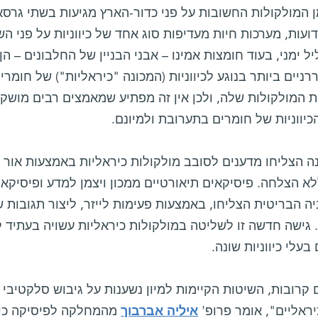
 המולקולות החשובות על פני כדור-הארץ מגיעות בשתי גרסא
דועות, מערכות חיות מעדיפות סוג אחד של כיווניות על פני הש
ל ימני, בעוד חומצות אמינו – אבני הבניין של החלבונים – הן
רניים ביותר בנוגע לכיווניות (המכונה "כיראליות") של חומרי
ות המולקולות שלה, ולכן אין זה מפתיע שמאמצים רבים מוש
הכיווניות של חומרים בתערובת ולמיונם.
 הצליחו מדענים לסובב מולקולות כיראליות באמצעות אור –
א הצלחה. פיסיקאים תיאורטיים ממכון ויצמן למדע ופיסיקא
ה הבריטית הצליחו, באמצעות פעימות לייזר, ליצור תגובות 
. גישה חדשה זו לשליטה במולקולות כיראליות עשויה בעתיד 
בעלי כיווניות שונה.
קרובות, השיטות הקיימות למיון נשענות על גיבוש סלקטיבי 
יראליים", אומר פרופ'
איליה אברבוך
מהמחלקה לפיסיקה כימי