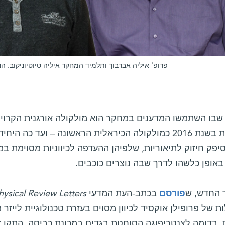
פרופ' איליה אברבוך ותלמיד המחקר איליה טיוטיוניקוב. הנ
שבו השתמשו המדענים במחקר הוא מולקולה אורגנית הקרויה
לכותרות בשנת 2016 כמולקולה הכיראלית הראשונה – ועד כ
סיפק חיזוק לתיאוריות, שלפיהן ההעדפה לכיווניות מסוימת במ
אופן כלשהו לדרך שבה נוצרים כוכבים.
החדש, ש
פורסם
בכתב-העת המדעי
hysical Review Letters
ת של פרופילן אוקסיד לכיוון מסוים בעזרת טכנולוגיית לייזר
. בדומה לצנטריפוגה הסוחטת בגדים במכונת כביסה, התקן 