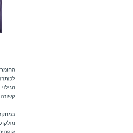
החומר 
הגילוי 
קשורה ב
במחקר 
מולקולו
אופטית