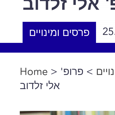
 אלי זלדוב
25
פרסים ומינויים
Home
>
> פרופ'
ויים
You are here
אלי זלדוב