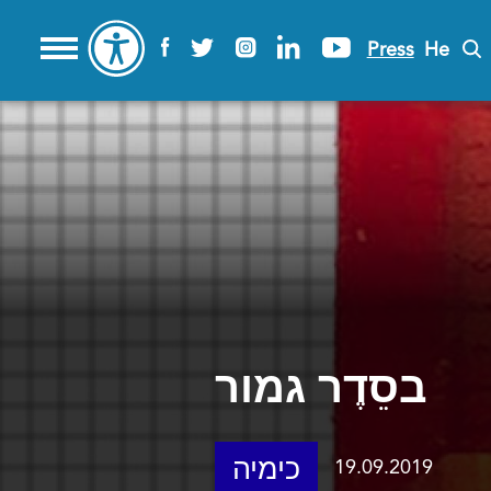
Press
He
בסֵדֶר גמור
כימיה
19.09.2019