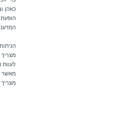
כדי לפת
כאהן וב
הופעת 
המדעני
הניתוח 
מצריך 
לעוות א
מאשר הש
מצריך י