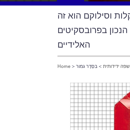
לות וסילוקם הוא זה
הנכון בפרובסקיטים
האלידיים
פה ידידותית
> בסֵדֶר גמור
>
Home
You are here