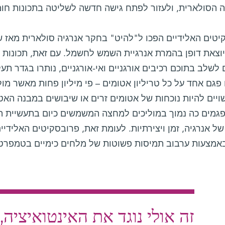
ה הסולארית, ולעזור לפתח גישה חדשה לשליטה בתכונות חומ
יטים האלידיים הפכו ל"להיט" בחקר אנרגיה סולארית מאז שה
יוצאת דופן בהמרת אנרגיית השמש לחשמל. עם זאת, תכונות 
 לשלב בתוכם רכיבים אורגניים ואי-אורגניים, נותרו בגדר ת
פגם אחד על כל טריליון אטומים – פי מיליון פחות מאשר מו
יים להיות נוכחות של אטומים זרים או שיבושים במבנה האטו
 פגמים כה נמוך במוליכים למחצה המשמשים כיום בתעשיית 
ל אנרגיה, זמן ויצירתיות. לעומת זאת, פרובסקיטים האלידיי
באמצעות ערבוב תמיסות פשוטות של מלחים כימיים בטמפרט
זה אולי נוגד את האינטואיציה,