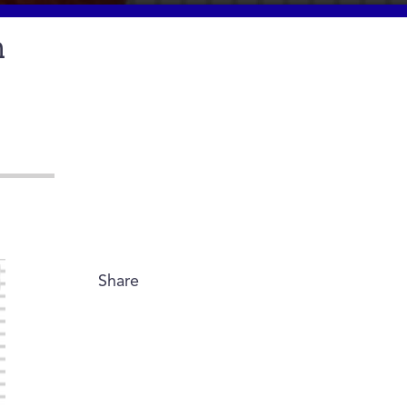
ב
Share