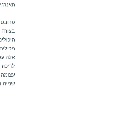
האנרגי
פרובסק
בצורה 
היכולים
מכילים 
אלה עשו
לריכוז
עצומה ש
שנייה 