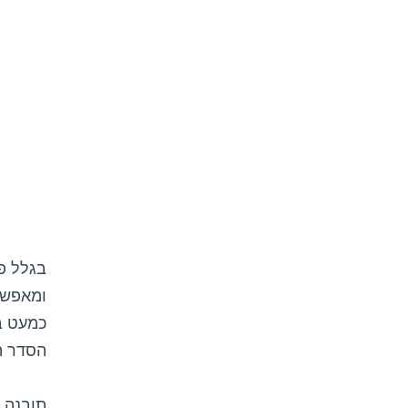
בגלל פע
ומאפשר
כמעט ב
הסדר הפ
תובנה ז