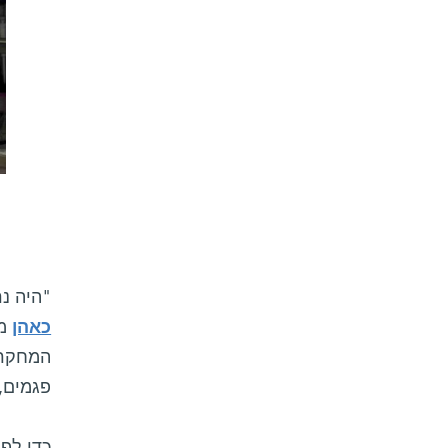
"היה נר
כאהן
מה
המחקר 
פגמים, 