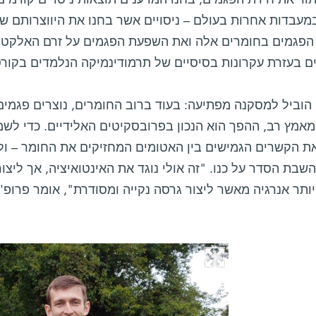
ור את חידת הפגמים, בחנו המדענים תוצאות ניסויים קודמי
מעבדות אחרות בעולם – ניסויים אשר בחנו את היווצרותם ש
הפגמים בחומרים אלה ואת השפעת הפגמים על זרם האלקטרונ
ם בעזרת עקרונות בסיסיים של תרמודינמיקה הנלמדים בקורס
הוביל למסקנה מפתיעה: בעוד ברוב החומרים, נוצרים פגמים
מאמץ רב, ההפך הוא הנכון בפרובסקיטים האלידיים. כדי לש
ת הקשרים הגמישים בין האטומים המחזיקים את החומר – ולכן
בת הסדר על כנו. "זה אולי נוגד את האינטואיציה, אך ליצ
ותר אנרגיה מאשר ליצור גרסה נקייה ומסודרת", אומר פרופ' 