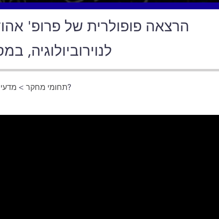
הרצאה פופולרית של פרופ' אה
לנוירוביולוגיה​, ב
מדעי 
>
תחומי מחקר
> מה זה, בעצם, מדע?