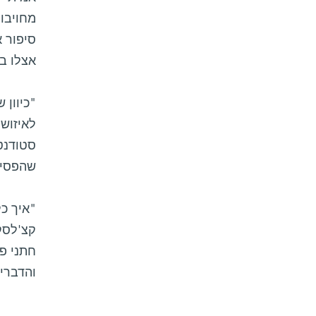
מחויבו
אצלו בע
"כיוון 
לאיזושה
סטודנטי
שהפסיד
"איך כל
קצ'לסקי
חתני פ
והדברים