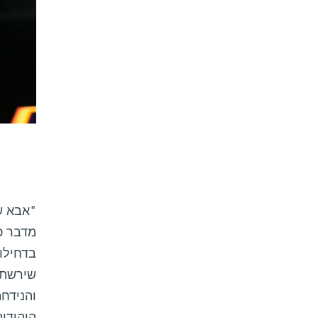
"אבא ש
מדבר כא
בדחילו,
שירשתי
והנידח
היהודית