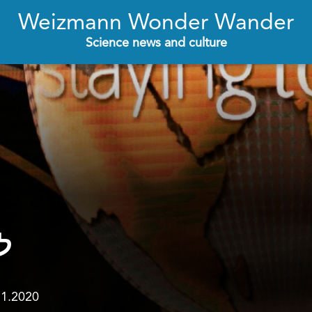
Weizmann Wonder Wander
Science news and culture
ל
11.2020