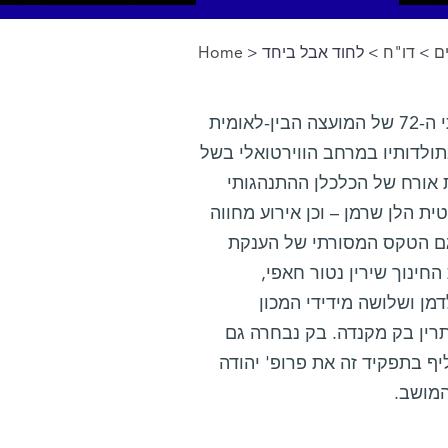
ם
>
דו"ח
> לחוד אבל ביחד
>
Home
You are here
" – תחת כותרת זו התקיים באחרונה המושב השנתי ה-72 של המועצה הבין-לאומית
ולדותיו במרחב הווירטואלי בשל
 אורח של הכלכלן ההתנהגותי
ית הלן שרמן – וכן אירוע מחווה
 גם הטקס המסורתי של הענקת
חינוך שירין נטור חאפי,
דמן ושלושה מידידי המכון
תרין בק מקנדה. בק נבחרה גם
ף בתפקיד זה את פרופ' יהודה
המושב.