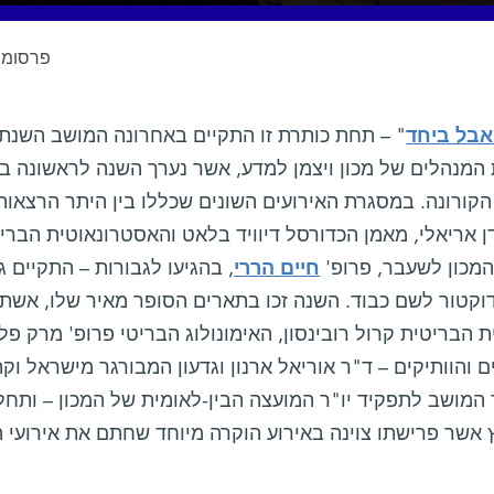
פרסומי
אבל ביחד
 המנהלים של מכון ויצמן למדע, אשר נערך השנה לראשונה בת
הקורונה. במסגרת האירועים השונים שכללו בין היתר הרצאות
ן אריאלי, מאמן הכדורסל דיוויד בלאט והאסטרונאוטית הבריט
המכון לשעבר, פרופ'
חיים הררי
, בהגיעו לגבורות – התקיים
וקטור לשם כבוד. השנה זכו בתארים הסופר מאיר שלו, אשת ה
 הבריטית קרול רובינסון, האימונולוג הבריטי פרופ' מרק פל
 והוותיקים – ד"ר אוריאל ארנון וגדעון המבורגר מישראל וק
המושב לתפקיד יו"ר המועצה הבין-לאומית של המכון – ותחלי
 אשר פרישתו צוינה באירוע הוקרה מיוחד שחתם את אירועי 