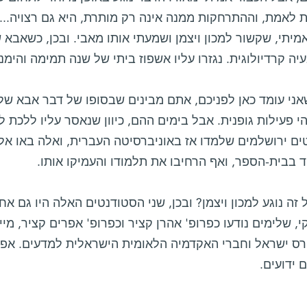
ת לאמת, וההתרחקות ממנה אינה רק מותרת, היא גם רצויה...
יה קרדיולוגית. נגזרו עליו אשפוז ביתי של שנה תמימה והימנ
שאני עומד כאן לפניכם, אתם מבינים שבסופו של דבר אבא שלי
י פעילות גופנית. אבל בימים ההם, כיוון שנאסר עליו ללכת ל
ם ירושלמים שלמדו אז באוניברסיטה העברית, ואלה באו אליו
 בבית-הספר, ואף הרחיבו את תלמודו והעמיקו אותו.
 זה נוגע למכון ויצמן? ובכן, שני הסטודנטים האלה היו גם א
, שלימים נודעו כפרופ' אהרן קציר וכפרופ' אפרים קציר, מיי
רס ישראל וחברי האקדמיה הלאומית הישראלית למדעים. אפרי
 ידועים.