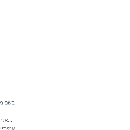
בשם מק
"...אני
אמיתיים