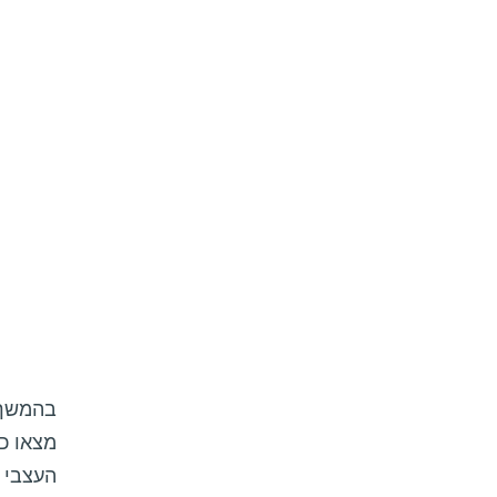
בהמשך 
מצאו כי
העצבי ד