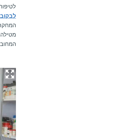
לטיפוח
לבקובי
המחקר י
מטילה 
המחובר