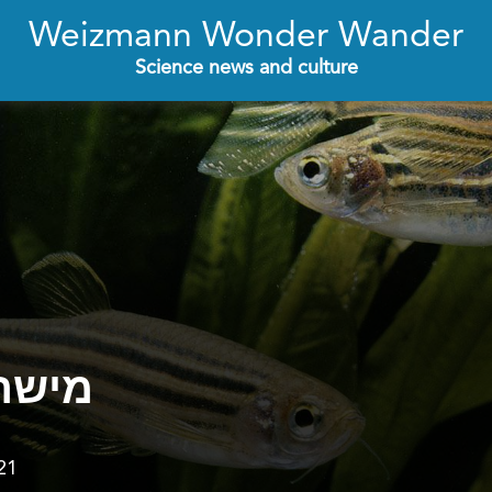
Weizmann Wonder Wander
Science news and culture
מישהו
21