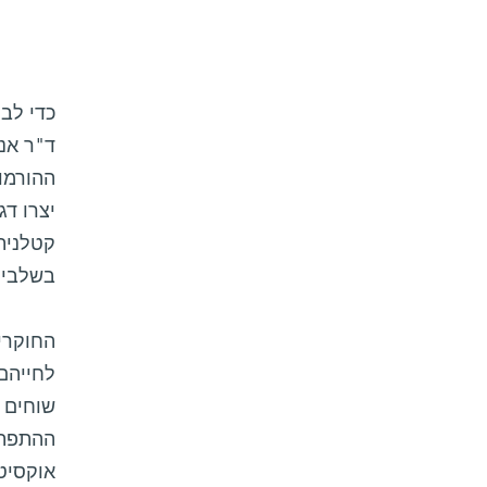
כדי לב
ד"ר אנ
ההורמון
יצרו דג
קטלנית
בשלבים
החוקרים
לחייהם 
שוחים 
ההתפתחו
אוקסיטו