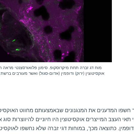
מוח דג זברה תחת מיקרוסקופ. סימון פלואורסצנטי מראה ת
אוקסיטוצין (ירוק) ודופמין (אדום-סגול) ואשר מעורבים ברש
חשפו המדענים את המנגנונים שבאמצעותם מחווט האוקסיט
 תאי העצב המייצרים אוקסיטוצין היו חיוניים להיווצרות סוג 
ופמין. כתוצאה מכך, במוחות דגי זברה שלא נחשפו לאוקסיט