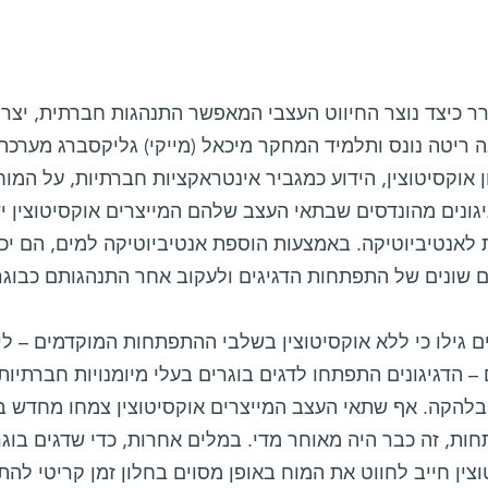
רר כיצד נוצר החיווט העצבי המאפשר התנהגות חברתית, יצר
ה ריטה נונס ותלמיד המחקר מיכאל (מייקי) גליקסברג מערכ
 אוקסיטוצין, הידוע כמגביר אינטראקציות חברתיות, על המו
יגונים מהונדסים שבתאי העצב שלהם המייצרים אוקסיטוצין יש
 לאנטיביוטיקה. באמצעות הוספת אנטיביוטיקה למים, הם יכ
 שונים של התפתחות הדגיגים ולעקוב אחר התנהגותם כבוגר
 גילו כי ללא אוקסיטוצין בשלבי ההתפתחות המוקדמים – לי
– הדגיגונים התפתחו לדגים בוגרים בעלי מיומנויות חברתיו
בלהקה. אף שתאי העצב המייצרים אוקסיטוצין צמחו מחדש ב
ת, זה כבר היה מאוחר מדי. במלים אחרות, כדי שדגים בוגר
צין חייב לחווט את המוח באופן מסוים בחלון זמן קריטי להת