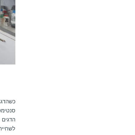
סנטימט
הדגים ה
לשחייה