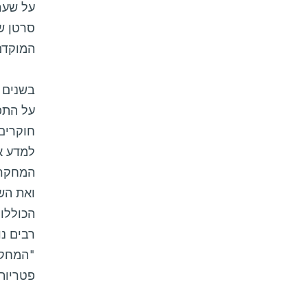
על שער
סרטן שו
המוקדם
בשנים 
על התפת
חוקרים
למדע את
המחקר 
ואת השי
הכוללות
רבים נו
"המחקר
פטריות,