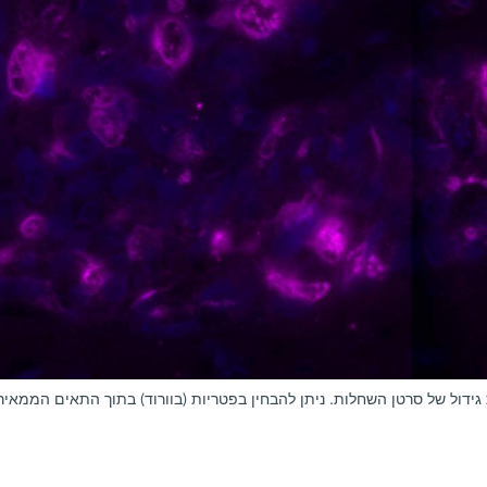
ידול של סרטן השחלות. ניתן להבחין בפטריות (בוורוד) בתוך התאים הממאירי