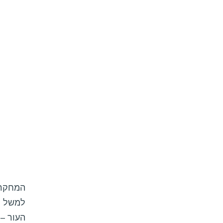
המחקר ח
למשל ח
העור – 