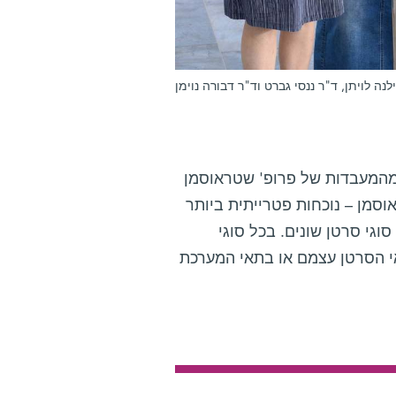
לנה לויתן, ד"ר ננסי גברט וד"ר דבורה נוימן
 מהמעבדות של פרופ' שטראוסמן
וסמן – נוכחות פטרייתית ביותר
-17,000 דגימות של גידולים או בדיקות דם שנלקחו מחולים עם 35 סוגי סרטן שונים. בכל סוגי
י הסרטן עצמם או בתאי המערכת