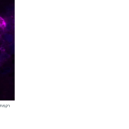
רקמת ג