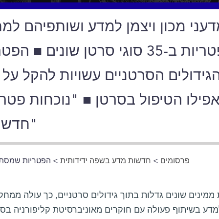
עני מכון ויצמן למדע ושותפיהם למח
פטריות ב-35 סוגי סרטן שונים 
גידולים הסרטניים עשויות להקל על הג
פילו הטיפול בסרטן ■ "נוכחות פטרי
חדש ומשמעותי של סרטן"
פרסומים
>
חדשות מדע בשפה ידידותית
> הפטריות שמסתתר
ממינים שונים גדלות בתוך גידולים סרטניים, כך עולה ממחק
מדע בשיתוף פעולה עם חוקרים מאוניברסיטת קליפורניה בסן