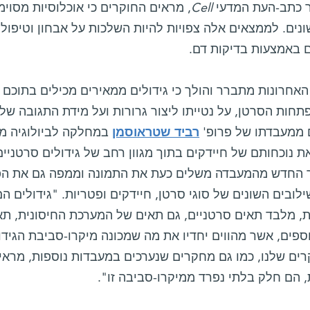
 כתב-העת המדעי
Cell
, מראים החוקרים כי אוכלוסיות מסוימ
נים. לממצאים אלה צפויות להיות השלכות על אבחון וטיפול 
 באמצעות בדיקות דם.
האחרונות מתברר והולך כי גידולים ממאירים מכילים בתוכם 
חות הסרטן, על נטייתו ליצור גרורות ועל מידת התגובה שלו 
 ממעבדתו של פרופ'
רביד שטראוסמן
במחלקה לביולוגיה מו
 נוכחותם של חיידקים בתוך מגוון רחב של גידולים סרטניים
החדש מהמעבדה משלים כעת את התמונה וממפה גם את הפט
לובים השונים של סוגי סרטן, חיידקים ופטריות. "גידולים הם
, מלבד תאים סרטניים, גם תאים של המערכת החיסונית, תאי
ספים, אשר מהווים יחדיו את מה שמכונה מיקרו-סביבת הגידו
ים שלנו, כמו גם מחקרים שנערכים במעבדות נוספות, מראים 
 הם חלק בלתי נפרד ממיקרו-סביבה זו".