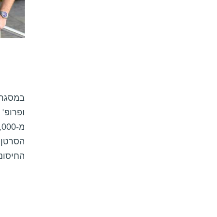
במסגרת
ופרופ'
הסרטן 
החיסוני