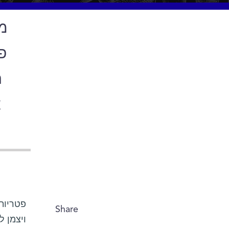
מד
ה
א
פטריות 
Share
ויצמן ל