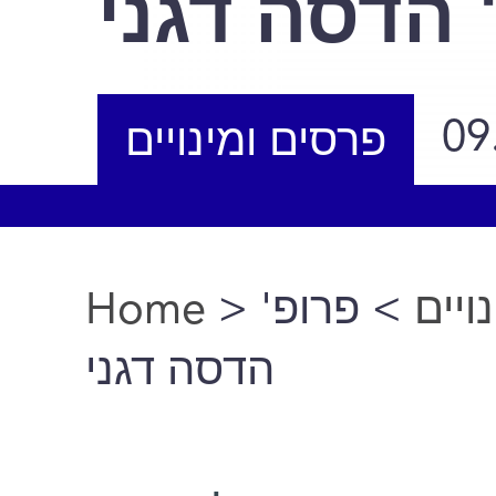
 הדסה דגני
09
פרסים ומינויים
Home
>
> פרופ'
ויים
You are here
הדסה דגני