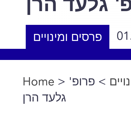
' גלעד הרן
01
פרסים ומינויים
Home
>
> פרופ'
ויים
You are here
גלעד הרן