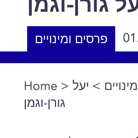
על גורן-וגמן
01
פרסים ומינויים
Home
>
> יעל
ינויים
You are here
גורן-וגמן