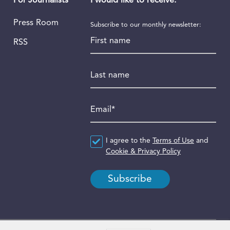
I would like to receive:
For Journalists
Press Room
Subscribe to our monthly newsletter:
First name
RSS
Last name
Email
*
Agreement
I agree to the
*
Terms of Use
and
Cookie & Privacy Policy