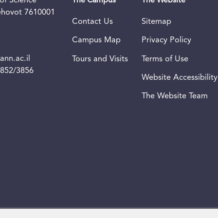
of Science
The Campus
The Website
Rehovot 7610001
Contact Us
Sitemap
Campus Map
Privacy Policy
nn.ac.il
Tours and Visits
Terms of Use
3852/3856
Website Accessibility
The Website Team