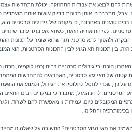
ות להם לבצע את עבודות התחזוקה: יכולת התחדשות עצמית,
 אבל, מתברר כי אותן תכונות בדיוק עושות אותם מועמדים ט
רבים טוענים באחרונה, כי מקורם של גידולים סרטניים הוא, 
רטניים. לפי התיאוריה הזאת, כשתא גזע בוגר עובר שינויים 
י הבקרה ולהפוך לתא סרטני, תוך שהוא שומר על תכונות הה
הזה, בין תכונות תא הגזע לבין התכונות הסרטניות, הוא המו
אחרון הוכח, כי גידולים סרטניים רבים (כמו לוקמיה, סרטן ה
ת קטנה של תאי גזע סרטניים, האחראים להתחדשות המתמדת
 על כך, שכדי לחסל לחלוטין את הגידול, ולמנוע את הופעת
זע הסרטניים. לרוע המזל, מתברר כי במקרים רבים התאים ה
רפיים המקובלים כיום. עמידות זו מאפשרת להם לשרוד, ולג
בכימותרפיה והחלימו.
שמיד את תאי הגזע הסרטניים? התשובה על שאלה זו מחייבת 