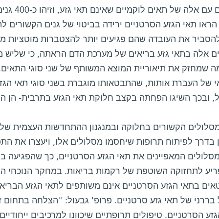
לוקמיים עם 
ראו תאי הגזע הסרטניים ירידה בביטוי של גנים הקשורים לתיק
להסביר את העובדה שהם פגיעים יותר להצטברות מוטציות מ
 גנים אלה בתאי גזע בריאים של מערכת הדם הראתה, כי שליש
מה שמחזק את תיאוריית המוצא המשותף של שני סוגי התאים. 
י של העברת אותות, שהתבטאותו מוגברת בשני סוגי תאי הגז
, ובכך השיגו הפחתה בקצב חלוקת תאי הגזע בתרבית- הן הסר
מסלולים הקשורים בחלוקה ובמנגנון ההתחדשות העצמית של 
 בדרך לפיתוח תרופות שיחסמו מסלולים אלו, ויעצרו את הת
מסלולים המאפיינים את תאי הגזע הסרטניים, כך שהפגיעה בה
ריע לתחזוקה השוטפת של רקמות בריאות. במחקר הנוכחי התג
ים בתאי הגזע הסרטניים אינם משותפים לתאי הגזע הבריאים
בררני של תאי גזע סרטניים. פרופ' גבעול: "הצלחה בתחום זה
זע הסרטניים. טיפולים תרופתיים שיכוונו למרכיבים ייחודיי