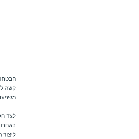
הבטחות
קשה לה
משמעות
לצד חק
באחרונ
ליצור ת