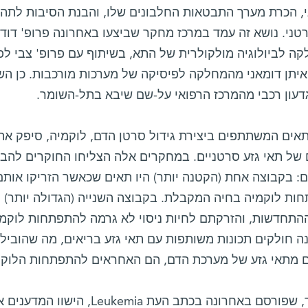
, הכרת מערך התבטאות החלבונים שלו, והבנת הסיבות לתהלי
טני. נושא זה עמד במרכז מחקר שביצעו באחרונה פרופ' דוד
ה לביולוגיה מולקולרית של התא, בשיתוף עם פרופ' צבי לפ
 איתן דומאני מהמחלקה לפיסיקה של מערכות מורכבות. כן 
גדעון רכבי מהמרכז הרפואי על-שם שיבא בתל-השומר.
אים המשתתפים ביצירת גידול סרטן הדם, לוקמיה, סיפק את
 של תאי גזע סרטניים. במחקרים אלה הצליחו החוקרים להבחי
: בקבוצה אחת (הקטנה יותר) היו תאים שכאשר הזריקו אותם 
ות לוקמיה בחיה המקבלת. בקבוצה השנייה (הגדולה יותר) ה
ההתחדשות, והזרקתם לחיות ניסוי לא גרמה להתפתחות לוקמ
 חולקים תכונות משותפות עם תאי גזע בריאים, מה שהוביל ל
ם מתאי גזע של מערכת הדם, הם האחראים להתפתחות הלוקמ
במחקר, שפורסם באחרונה בכתב העת 