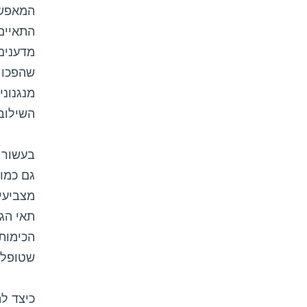
המאפשר
התאיים.
מדענים 
שהפכו ס
מנגנונ
השילוב 
בעשור ה
גם כמו
מצביעים
תאי הג
הכימות
שטופלו 
כיצד לה