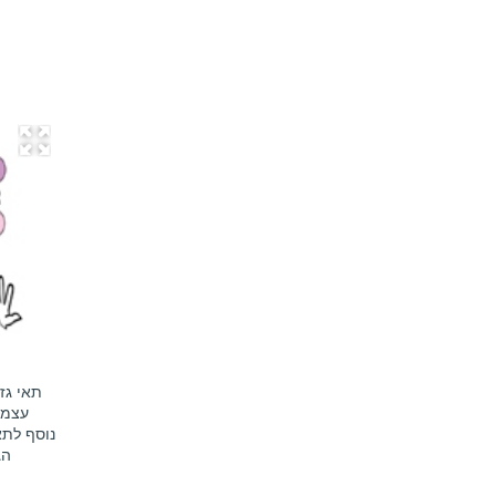
תאי גז
עצמי
נוסף לתא
הג