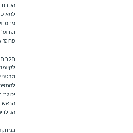
הסרטני
לתא סר
מהמחלק
ופרופ'
פרופ' 
חקר הת
לקיומם
סרטניים
להתפתח
יכולת 
הראשונה
הנולדי