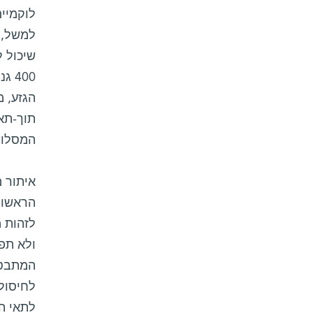
למשל, ה
שיכול 
400
הגזע, 
תוך-תא
המסלול
איתור 
הראשון
לזהות 
ולא תפ
המתבטא
לחיסול 
לתאי הג