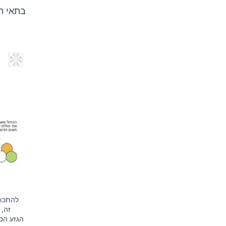
בתאי הג
להתכוו
זה, 
הגזע הס