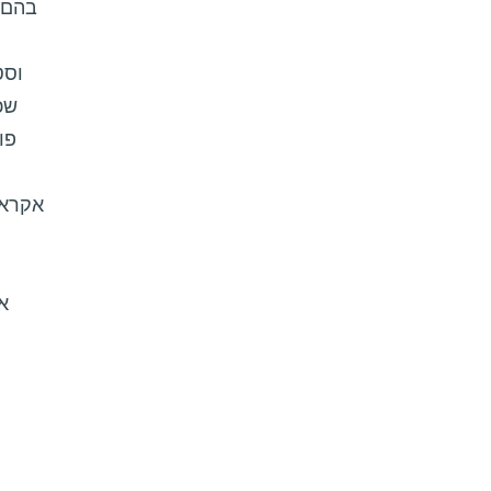
שכ
פו
ל