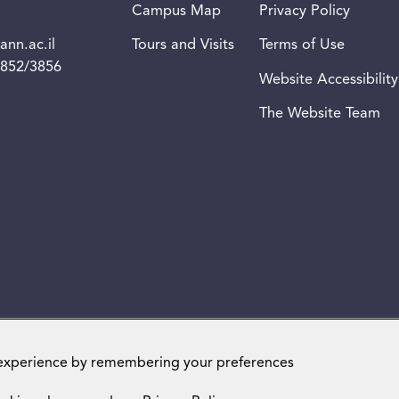
Campus Map
Privacy Policy
nn.ac.il
Tours and Visits
Terms of Use
3852/3856
Website Accessibility
The Website Team
Weizmann Institute of Science. All rights reserved
 experience by remembering your preferences