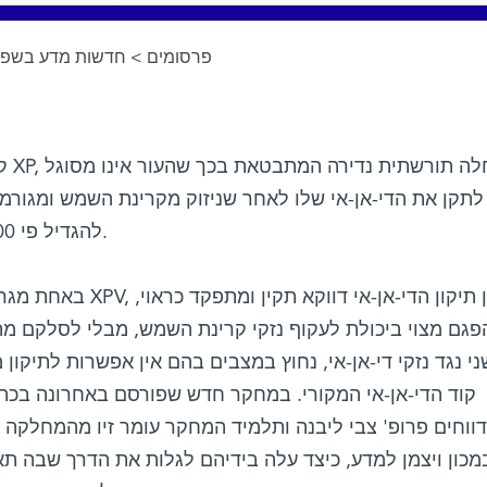
פרסומים
>
חדשות מדע בשפה 
קסר
לתקן את הדי-אן-אי שלו לאחר שניזוק מקרינת השמש ומגורמ
להגדיל פי 5,000 את הסיכון לחלות בסרטן עור.
באחת מגרסאות המחלה, ה
גם מצוי ביכולת לעקוף נזקי קרינת השמש, מבלי לסלקם מהדי
ני נגד נזקי די-אן-אי, נחוץ במצבים בהם אין אפשרות לתיקו
קוד הדי-אן-אי המקורי. במחקר חדש שפורסם באחרונה בכ
מכון ויצמן למדע, כיצד עלה בידיהם לגלות את הדרך שבה ת