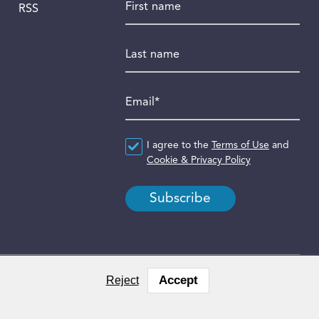
RSS
Last name
Email
*
Agreement
I agree to the
*
Terms of Use
and
Cookie & Privacy Policy
Accept
Reject