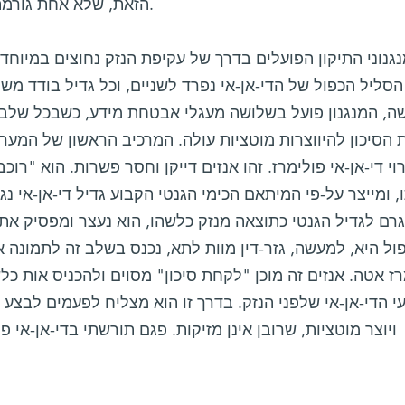
הזאת, שלא אחת גורמת לפריצתם של תהליכים סרטניים.
גנוני התיקון הפועלים בדרך של עקיפת הנזק נחוצים במיוחד
הסליל הכפול של הדי-אן-אי נפרד לשניים, וכל גדיל בודד מש
ה, המנגנון פועל בשלושה מעגלי אבטחת מידע, כשבכל שלב,
 הסיכון להיווצרות מוטציות עולה. המרכיב הראשון של המער
וי די-אן-אי פולימרז. זהו אנזים דייקן וחסר פשרות. הוא "רוכב
, ומייצר על-פי המיתאם הכימי הגנטי הקבוע גדיל די-אן-אי נ
רם לגדיל הגנטי כתוצאה מנזק כלשהו, הוא נעצר ומפסיק את
ול היא, למעשה, גזר-דין מוות לתא, נכנס בשלב זה לתמונה א
רז אטה. אנזים זה מוכן "לקחת סיכון" מסוים ולהכניס אות כל
 הדי-אן-אי שלפני הנזק. בדרך זו הוא מצליח לפעמים לבצע תי
ויוצר מוטציות, שרובן אינן מזיקות. פגם תורשתי בדי-אן-אי 