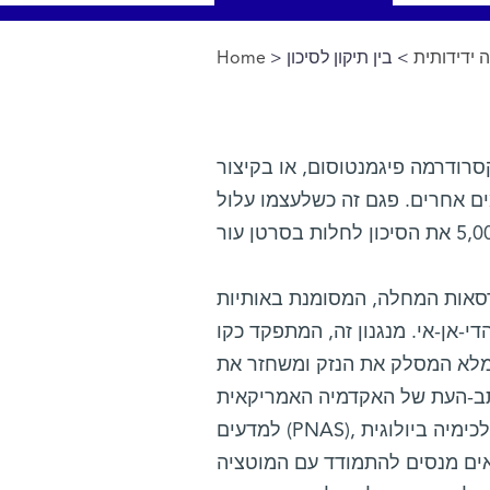
ידידותית
> בין תיקון לסיכון
>
Home
You are here
ודרמה פיגמנטוסום, או בקיצור XP, היא מחלה תורשתית נדירה המתבטאת בכך שהעור אינו מסוגל
ים אחרים. פגם זה כשלעצמו עלול
מסומנת באותיות XPV, מנגנון תיקון הדי-אן-אי דווקא תקין ומתפקד כראוי,
-אן-אי. מנגנון זה, המתפקד כקו
ן מלא המסלק את הנזק ומשחזר את
תב-העת של האקדמיה האמריקאית
למדעים (PNAS), מדווחים פרופ' צבי ליבנה ותלמיד המחקר עומר זיו מהמחלקה לכימיה ביולוגית
אים מנסים להתמודד עם המוטציה