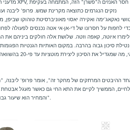
מדעני המכון ביקש
נזקים הנגרמים כתוצאה מקרינת שמש. פרופ' ליבנה ועומר
די לחפות על חסרונו של די-אן-אי אטה נכנסים לפעולה לפחות
לימרז איוטה, קאפה וזטה. שלושת אלה חולקים ביניהם את ה
נטילת סיכון גבוה בהרבה. במקום האותיות הגנטיות הפגומות,
אקראי, מה שמגדיל את 
חיים, הממשיך לקיים את התא החי גם כאשר מעגל אבטחת מ
והמחיר הוא שיעור גבוה של מוטציות, וסיכון גדול לסרטן".