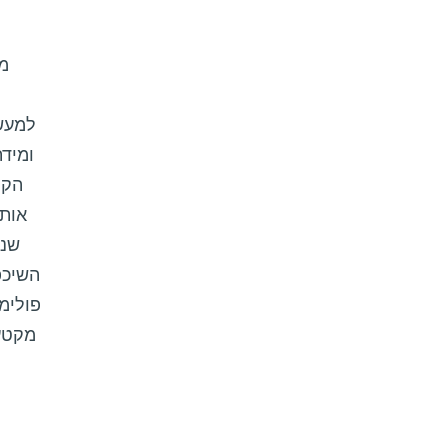
מנ
למעש
ומידת
הקר
אותו
שנג
השיכפ
פולימ
מקטעי