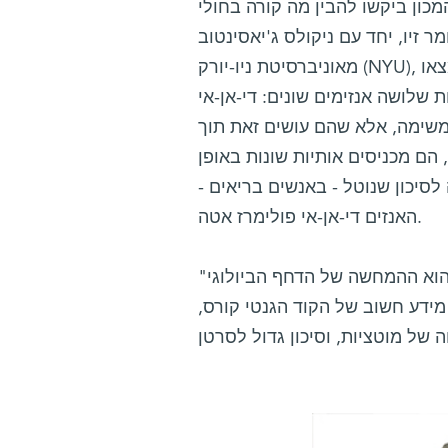
ו להבין מה קורה בחולי XPV, בהם חסר האנזים ה"פשרן" הזה, המתמחה בעקיפת
 זיו, יחד עם ניקולס ג'יאסינטוב
מאוניברסיטת ניו-יורק (NYU), וסטושי נאקאג'ימה ואקירה יאסוי מאוניברסיטת טוהוקו שביפן, מצאו
 שלושה אנזימים שונים: די-אן-אי
משימה, אלא שהם עושים זאת תוך
 הם מכניסים אותיות שונות באופן
הסיכון ליצירת מוטציות עד פי-20 בהשוואה לסיכון שנוטל - באנשים בריאים -
האנזים די-אן-אי פולימרז אטה.
"אחד ההיבטים המרתקים של מחקר זה", אומר פרופ' ליבנה, "הוא ההמחשה של הדחף הביולוגי
ידע חשוב של הקוד הגנטי קורס,