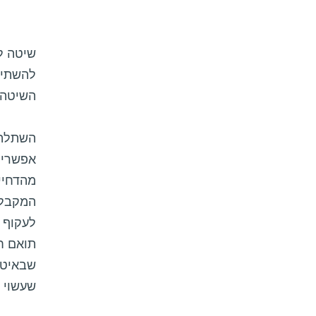
שיטה ל
להשתיל
השיטה ה
השתלה 
אפשריו
מהדחיי
המקבל. 
לעקוף 
תואם חל
שבאיטל
שעשוי 