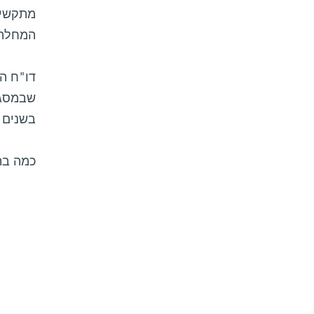
מתקשים
המחלה 
דו"ח המ
בשנים 1995-1997, ובתום תקופה זו היו 12 מהמטופלים בריאים ולא הראו סימני מחלה כלשה
כמה בת