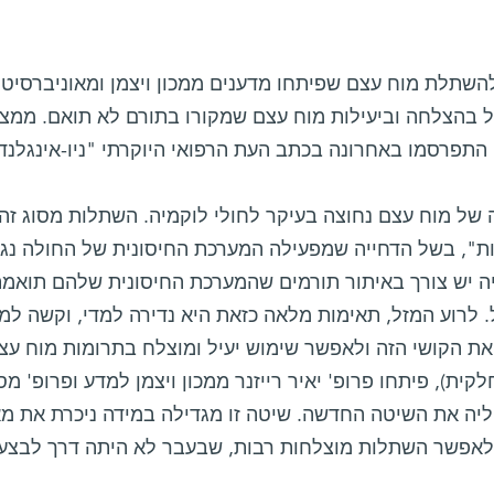
השתלת מוח עצם שפיתחו מדענים ממכון ויצמן ומאוניברסיט
 בהצלחה וביעילות מוח עצם שמקורו בתורם לא תואם. ממצאי
תפרסמו באחרונה בכתב העת הרפואי היוקרתי "ניו-אינגלנד ג
של מוח עצם נחוצה בעיקר לחולי לוקמיה. השתלות מסוג זה
ת", בשל הדחייה שמפעילה המערכת החיסונית של החולה נגד 
ה יש צורך באיתור תורמים שהמערכת החיסונית שלהם תואמ
לרוע המזל, תאימות מלאה כזאת היא נדירה למדי, וקשה למו
את הקושי הזה ולאפשר שימוש יעיל ומוצלח בתרומות מוח עצ
קית), פיתחו פרופ' יאיר רייזנר ממכון ויצמן למדע ופרופ' מ
יה את השיטה החדשה. שיטה זו מגדילה במידה ניכרת את מא
לאפשר השתלות מוצלחות רבות, שבעבר לא היתה דרך לבצען