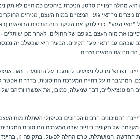
היא מחלה דמויית סרטן, הניכרת ביחסים כמותיים לא תקינים 
ם נוצרים מ"תאי גזע" המצויים במוח העצם, מניחים החוקר
 "תאי הגזע". כדי לתקן את הליקוי הזה הורסים הרופאים (ב
פיים) את מוח העצם בגופם של החולים. לאחר מכן שותלים -
ם שבהם גם "תאי גזע" תקינים. הבעיה היא שבשלב זה נכנס
 הדוחה את התאים הזרים.
רייזנר ופרופ' מרטלי מציעים להתגבר על התופעה הזאת אמצ
ם, המתגברות על דחיית המערכת החיסונית. בדרך זו אפשר ל
ם הפוטנציאליים, דבר שמעלה, כמובן, את אפשרויותיהם של 
ייזנר: "הסיכונים הרבים הכרוכים בטיפולי השתלת מוח העצם
 מקיומה של תקופת ביניים שבה המערכת החיסונית המקורית 
 החדשה, המושתלת, טרם החלה לפעול. בתקופה זו, בהיעדרה