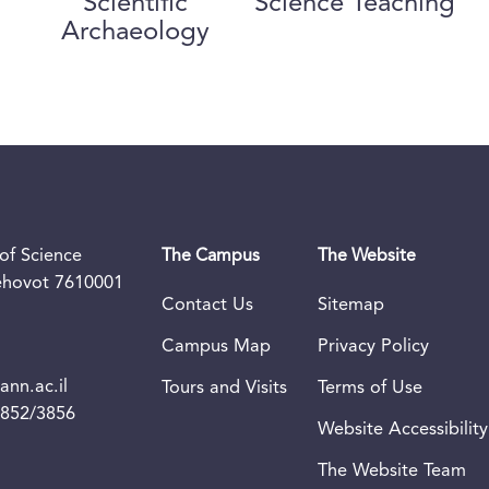
Scientific
Science Teaching
Archaeology
of Science
The Campus
The Website
Rehovot 7610001
Contact Us
Sitemap
Campus Map
Privacy Policy
nn.ac.il
Tours and Visits
Terms of Use
3852/3856
Website Accessibility
The Website Team