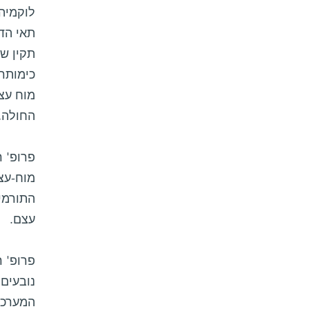
לוקמיה 
תאי הד
תקין של
כימותר
מוח עצ
החולה,
פרופ' 
מוח-עצ
התורמי
עצם.
פרופ' ר
נובעים
המערכת