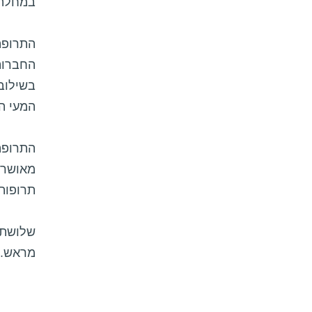
במחלה 
התרופה
בשילוב 
המעי ה
התרופה
מאושר 
תרופות
מראש. 