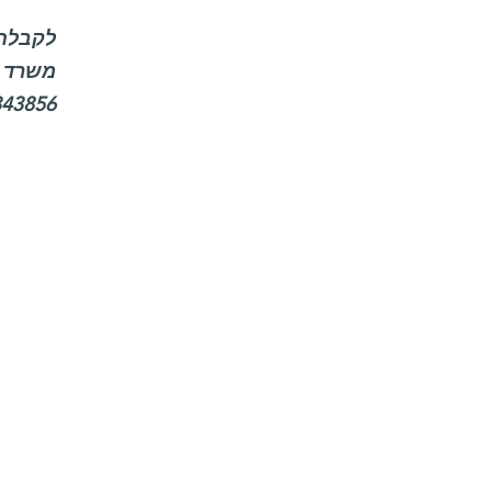
לקבלת 
משרד ה
343856