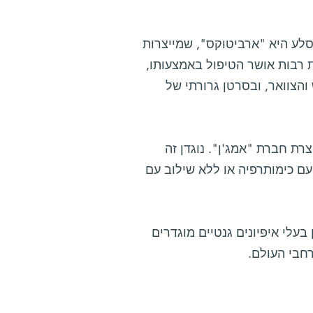
לע היא "ארביטוקס", שמייצרות
 לילי". מדובר בנוגדן חוסם EGFR, שבמדינות רבות אושר הטיפול באמצעותו,
הצוואר, ובסרטן גרורתי של
ת חברת "אמג'ן". נוגדן זה
ם כימותרפיה או ללא שילוב עם
לים עם סוגי סרטן בעלי איפיונים גנטיים מוגדרים
חבי העולם.