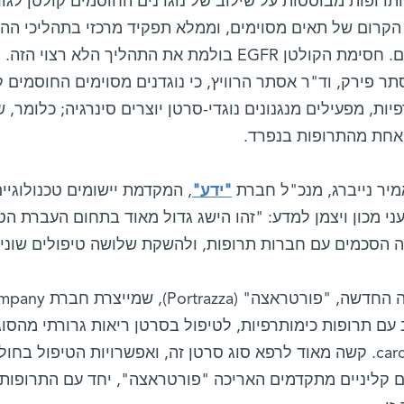
 הקרום של תאים מסוימים, וממלא תפקיד מרכזי בתהליכי ההי
סרטניים. חסימת הקולטן EGFR בולמת את התהליך הל
ר פירק, וד"ר אסתר הרוויץ, כי נוגדנים מסוימים החוסמים ק
יות, מפעילים מנגנונים נוגדי-סרטן יוצרים סינרגיה; כלומר, 
אחת מהתרופות בנפרד.
מיר נייברג, מנכ"ל חברת
"ידע"
, המקדמת יישומים טכנולוגיי
י מכון ויצמן למדע: "זהו הישג גדול מאוד בתחום העברת הטכ
 הסכמים עם חברות תרופות, ולהשקת שלושה טיפולים שוני
carcinoma. קשה מאוד לרפא סוג סרטן זה, ואפשרויות הטיפול ב
ים קליניים מתקדמים האריכה "פורטראצה", יחד עם התרופות 