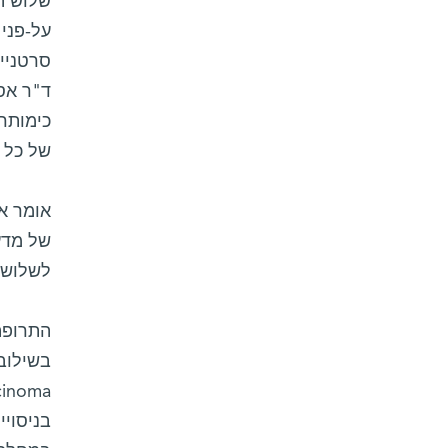
על-פני
ד"ר אסת
כימותרפ
של כל 
אומר א
של מדענ
לשלושה
בניסוי