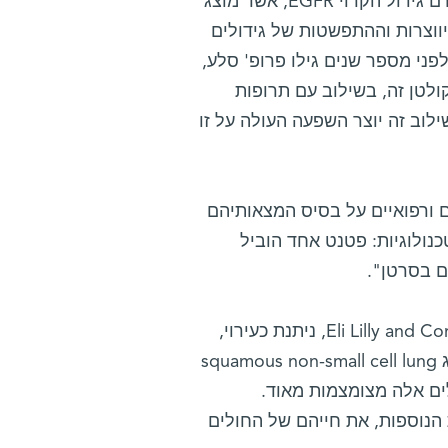
שלוש התרופות מבוססות על שילוב של נוגדנים החוסמים קולטן לגורם גידול הקרוי EGFR, אשר מוצג
ווצרות וההתפשטות של גידולים
א רצוי הזה. לפני מספר שנים גילו פרופ' סלע,
ולטן זה, בשילוב עם תרופות
שילוב זה יוצר השפעה העולה על זו
ם ורפואיים על בסיס המצאותיהם
נולוגיות: פטנט אחד הוביל
ם בסרטן".
התרופה החדשה, "פורטראצה" (Portrazza), שמייצרת חברת Eli Lilly and Company, ניתנת כעירוי,
בשילוב עם תרופות כימותרפיות, לטיפול בסרטן ריאות גרורתי מהסוג squamous non-small cell lung
חולים אלה מצומצמות מאוד.
הנוספות, את חייהם של החולים