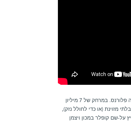
ב-1 בספטמבר חלף על פני כדור הארץ אסטרואיד גדול למדי המכונה פלורנס. במרחק של 7 מיליון
י מזוינת (או כדי לחולל נזק),
ץ על-שם קופלר במכון ויצמן