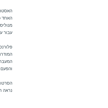
האסטרונ
האחד כ
מנוליס
עבור ע
פלורנס,
והפעם ה
נראה ח