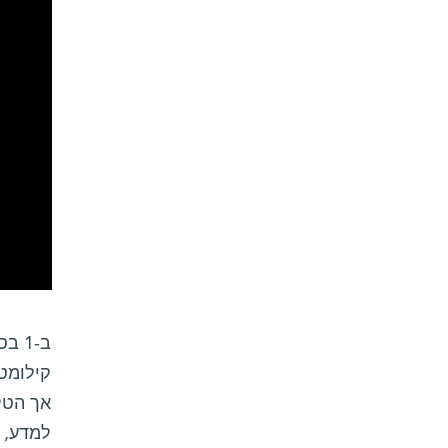
קילומטר
אך הטל
למדע, ע