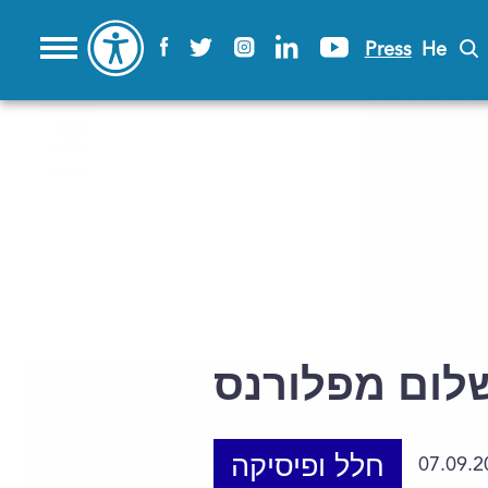
Press
He
לום מפלורנס
חלל ופיסיקה
07.09.2