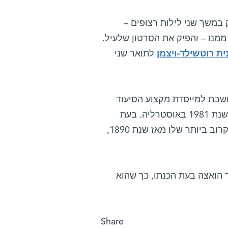
 במשך שני לילות רצופים –
נו – והפיק את הסרטון שלעיל.
ית רוטשילד-ויצמן
לתואר שני
חשבת למייסדת מקצוע הסיעוד
המודרני – הוא בגודל של 4.5 קילומטרים לערך והתגלה לראשונה בשנת 1981 באוסטרליה. בעת
המעבר הנוכחי, המרחק של האסטרואיד מכדור הארץ היה המרחק הקרוב ביותר שלו מאז שנת 1890,
רואיד הואצה בעת הכנתו, כך שהוא
Share