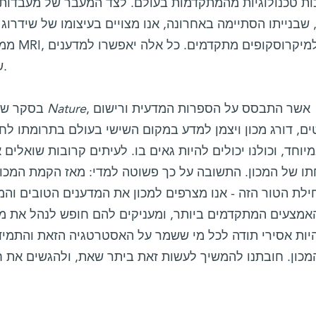
ת טכנולוגיות מהמתקדמות בעולם. לצד המעבר של מעבדות ר
ו, שבנייתו הסתיימה באחרונה, אנו מצויים בעיצומו של שידרו
ממערכות
שלנו לפעול בחזית המדע העולמית.
, אשר התבסס על הספרות המדעית ורישום
Nature
בסקר שפירסם באחרונה כתב-העת המדעי
ם, דורג מכון ויצמן למדע במקום השישי בעולם בתרומתו לח
יוחד, וכולנו יכולים להיות גאים בו. לעיתים קרובות שואלים
ו של המכון. התשובה על כך פשוטה למדי: מאז הקמת המכו
לת הטור הזה - אנו מצרפים למכון את המדענים הטובים והמ
אמצעים המתקדמים ביותר, ומעניקים להם חופש לנהל את מ
יות אסירי תודה לכל מי ששמר על האסטרטגיה הזאת והתמיד 
מכון. חובתנו להמשיך לעשות זאת ביתר שאת, ולהגשים את חל