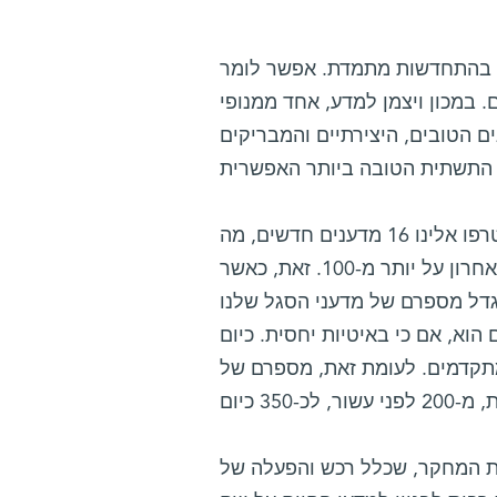
ך בהתחדשות מתמדת. אפשר לומר
 במכון ויצמן למדע, אחד ממנופי
 הטובים, היצירתיים והמבריקים
השנה החולפת בולטת במיוחד בתחום זה. בתוך זמן קצר יחסית הצטרפו אלינו 16 מדענים חדשים, מה
שמעמיד את מספר המדענים החדשים שהצטרפו למכון בעשור האחרון על יותר מ-100. זאת, כאשר
 נותר כשהיה – כ-250. באותה עת גדל מספרם של מדעני הסגל שלנו
 המחקר גדל גם הוא, אם כי באיטיות יחסית. כיום
-1,000 תלמידים לתארים מתקדמים. לעומת זאת, מספרם של
ת המחקר, שכלל רכש והפעלה של