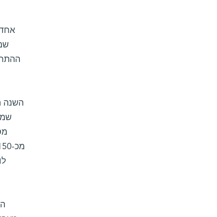
אחד 
שמב
ההתחד
הש