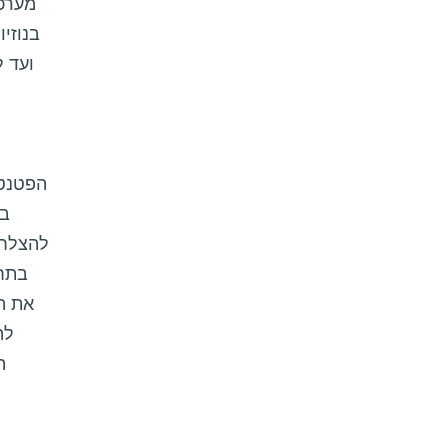
מערכו
בנוזי
הפטנטי
במ
להצלחת
בתחי
את ה
לה
ה