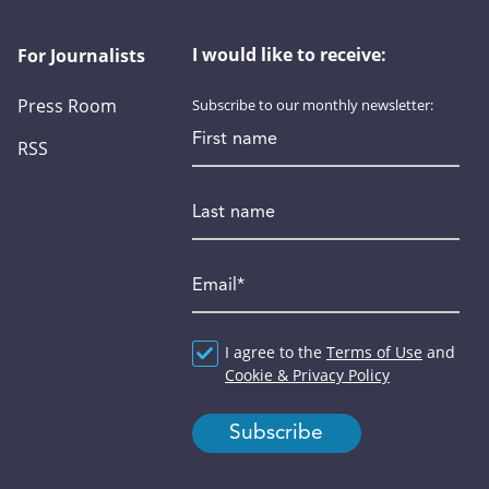
I would like to receive:
For Journalists
Press Room
Subscribe to our monthly newsletter:
First name
RSS
Last name
Email
*
Agreement
I agree to the
*
Terms of Use
and
Cookie & Privacy Policy