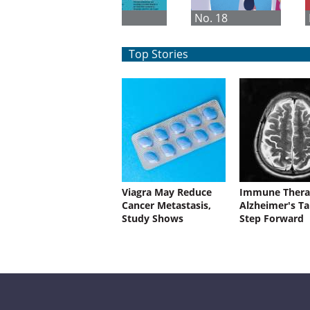
No. 1
No. 18
Top Stories
Viagra May Reduce
Immune Thera
Cancer Metastasis,
Alzheimer's Ta
Study Shows
Step Forward