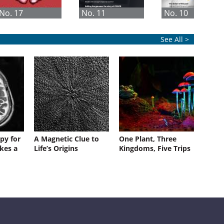
No. 17
No. 11
No. 10
See All >
py for
A Magnetic Clue to
One Plant, Three
kes a
Life’s Origins
Kingdoms, Five Trips