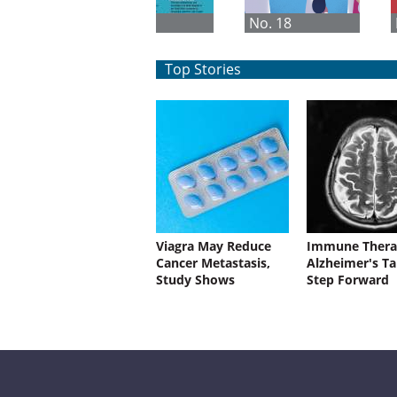
No. 1
No. 18
Top Stories
Viagra May Reduce
Immune Thera
Cancer Metastasis,
Alzheimer's Ta
Study Shows
Step Forward