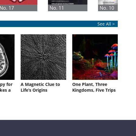
No. 17
No. 11
No. 10
See All >
py for
A Magnetic Clue to
One Plant, Three
kes a
Life’s Origins
Kingdoms, Five Trips