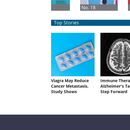
No. 1
No. 18
Top Stories
Viagra May Reduce
Immune Thera
Cancer Metastasis,
Alzheimer's Ta
Study Shows
Step Forward