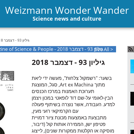
Weizmann Wonder Wander
Science news and culture
גיליון 93 - דצמבר 2018
The Weizmann International Magazine of Science & People - גיליון 93 - דצמבר 2018
See All >
גיליון 93 - דצמבר 2018
בשער: "רשמקול צלחות", מעשה ידי ליאת
סגל, המוצגת ,Art ex Machina מתוך
תערוכת האמנות במרכז הכנסים
הבין-לאומי על-שם דוד לופאטי במכון ויצמן
למדע. העבודה, אשר נוצרה בשיתוף פעולה
עם הקרמיקאי רועי מעין,
מתבצעת באמצעות מכונת ציור דמויית
פטיפון ישן, הממירה אותות קול (דיבור,
מוסיקה או הקלטות ממקורות שונים), לייצוג