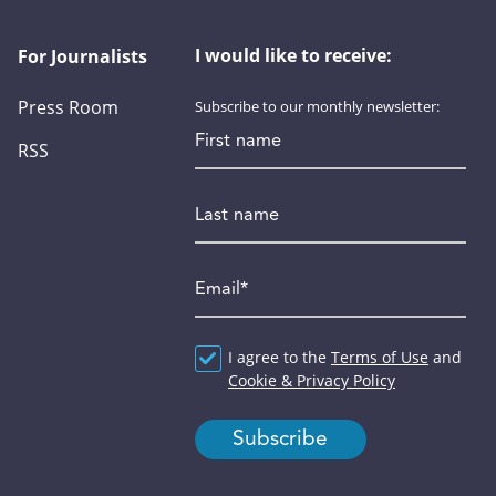
I would like to receive:
For Journalists
Press Room
Subscribe to our monthly newsletter:
First name
RSS
Last name
Email
*
Agreement
I agree to the
*
Terms of Use
and
Cookie & Privacy Policy