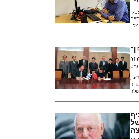
גיים
סקי
יים
ן
01.
גיים
דע",
בחנו
מש גם
של
צה