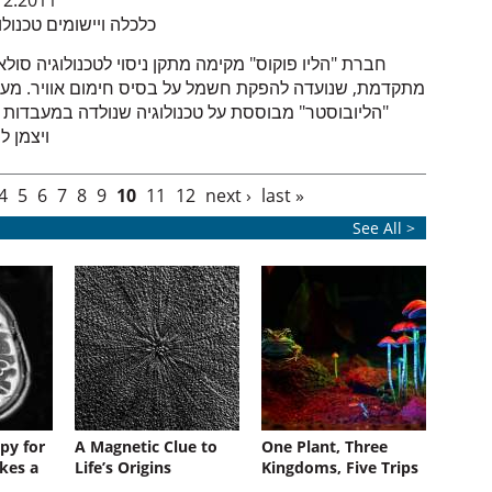
12.2011
כלכלה ויישומים טכנולו
חברת "הליו פוקוס" מקימה מתקן ניסוי לטכנולוגיה סולא
מתקדמת, שנועדה להפקת חשמל על בסיס חימום אוויר. מע
"הליובוסטר" מבוססת על טכנולוגיה שנולדה במעבדות מ
ויצמן ל
4
5
6
7
8
9
10
11
12
next ›
last »
See All >
py for
A Magnetic Clue to
One Plant, Three
kes a
Life’s Origins
Kingdoms, Five Trips