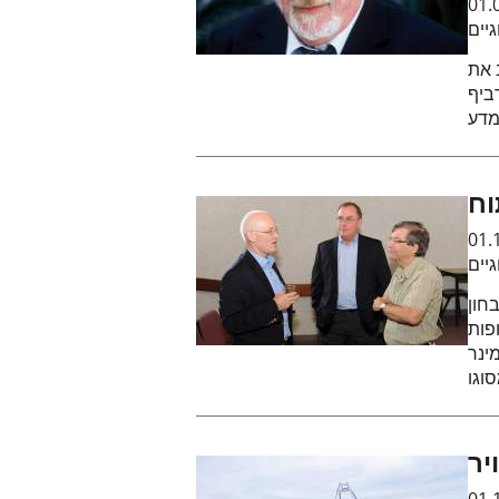
01.
גיים
 את
, שמקורה
וח
01.
גיים
חון
פות
ינר
סוגו
יר