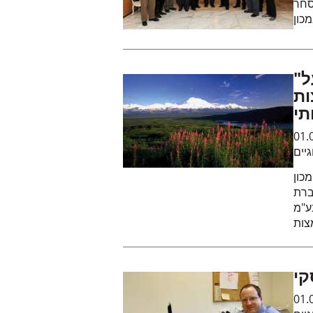
סחר
"ידע" חתמה עם "אדובי מערכות" על
ות
תי
01.
גיים
כון
ברת
ימוש בשיטה
צות
קי
01.