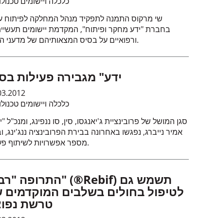
כלכלה ויישומים טכנולו
שי מרקוס התמנה לתפקיד מנהל המחלקה לפיתוח ע
בחברת "ידע מחקר ופיתוח", המקדמת יישומים תעשיית
ורפואיים על בסיס המצאותיהם של מדעני המכון.
"ידע" מגבירה פעילות בסי
03.2012
כלכלה ויישומים טכנולו
סגן המושל של פרובינציית ג'יאנגסו, סין, סו ננפינג, ומנכ"ל "י
אמיר נייברג, נפגשו באחרונה בבירת הפרובינציה ננג'ינג, ו
מספר אפשרויות לשיתוף פעולה.
התרופה "רביף" (®Rebif) תש
לטיפול בחולים בשלבים המוקדמים 
טרשת נפו