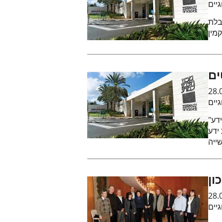
גיים
בלת
ים
28.
גיים
דע"
ידע
ייה
ון
28.
גיים