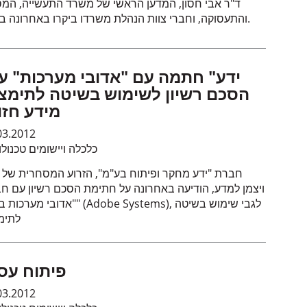
ד"ר אבי חסון, המדען הראשי של משרד התעשייה, המ
והתעסוקה, וחברי צוות הנהלת משרדו ביקרו באחרונה במכון.
הסכם רשיון לשימוש בשיטה לתימצ
מידע חזו
03.2012
כלכלה ויישומים טכנולו
חברת "ידע מחקר ופיתוח בע"מ", הזרוע המסחרית של מ
ויצמן למדע, הודיעה באחרונה על חתימת הסכם רשיון עם ח
"אדובי מערכות בע"מ" (Adobe Systems), לגבי ש
לתימ
פיתוח עס
03.2012