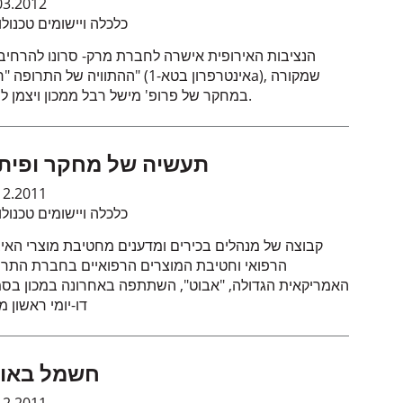
03.2012
כלכלה ויישומים טכנולו
הנציבות האירופית אישרה לחברת מרק- סרונו להרחיב
ההתוויה של התרופה "רביף" (אינטרפרון בטא-1a)
במחקר של פרופ' מישל רבל ממכון ויצמן למדע.
תעשיה של מחקר ופית
12.2011
כלכלה ויישומים טכנולו
קבוצה של מנהלים בכירים ומדענים מחטיבת מוצרי האיב
הרפואי וחטיבת המוצרים הרפואיים בחברת התרו
האמריקאית הגדולה, "אבוט", השתתפה באחרונה במכון בסמ
דו-יומי ראשון מ
חשמל באוו