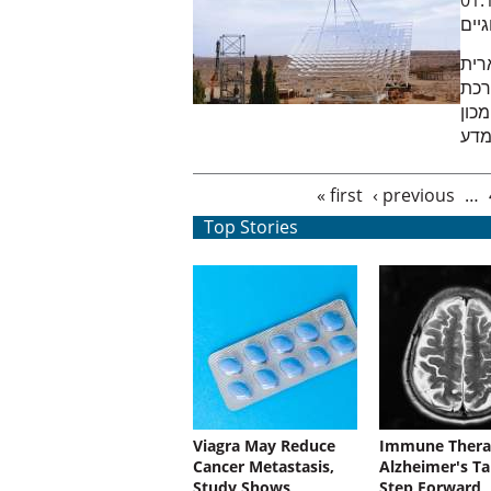
01.
גיים
רית
רכת
כון
מדע
Pages
« first
‹ previous
…
Top Stories
Viagra May Reduce
Immune Thera
Cancer Metastasis,
Alzheimer's Ta
Study Shows
Step Forward