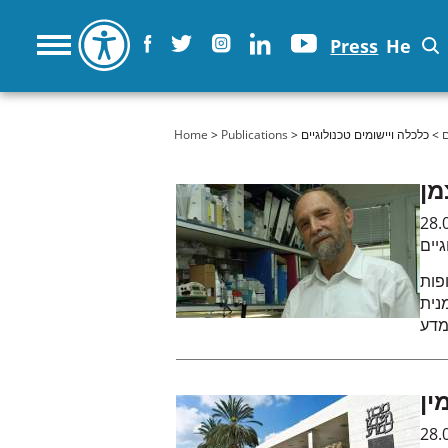
Press
He
ם
> כלכלה ויישומים טכנולוגיים
>
Publications
>
You are here
Home
מן
28.
גיים
פות
 להיוולד ישראלי, והיה רוצה
ין
28.