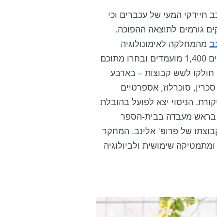
 חיידקי המעי של עכברים וכי
ים גורמים לתוצאה ההפוכה.
ב
מהמחלקה לאימונולוגיה
מערכתית במכון, מציג תמונה דומה בבני-אדם. לשם כך סקרו החוקרים 1,400 מועמדים ובחרו מתוכם
ם חולקו לשש קבוצות – בארבע
רין, סוכרלוז, אספרטיים
ורת. הניסוי יצא לפועל בהובלת
ם בראש מעבדה בבית-הספר
בוצתו של פרופ' אלינב. המחקר
תמטיקה שימושית ולביולוגיה