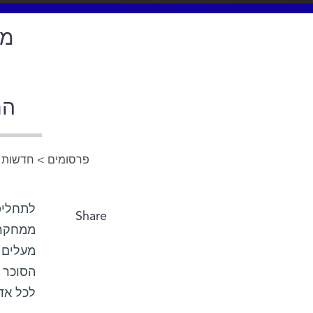
מד
הח
פרסומים
>
חדשות מ
לתחליפי
Share
ממחקר 
מעלים כ
הסוכר 
לכל אד