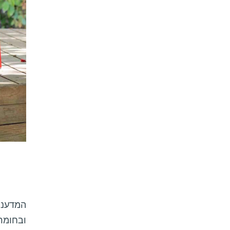
המדענים
ובחומרי