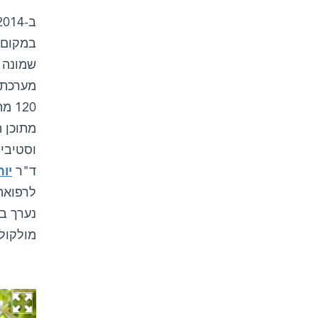
ב-2014,
במקום 
שמונה 
120
מתוכן 
וסטיביה
ד"ר
יו
לרפואה 
נערך ב
מולקול