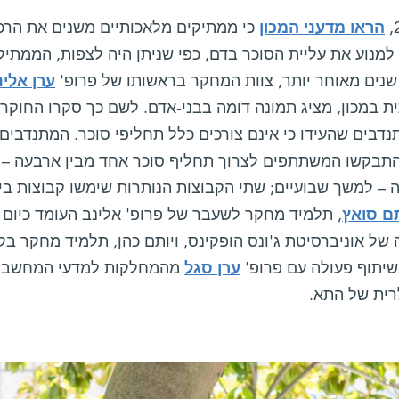
הראו מדעני המכון
כי ממתיקים מלאכותיים משנים את הרכב
למנוע את עליית הסוכר בדם, כפי שניתן היה לצפות, הממתיק
שנים מאוחר יותר, צוות המחקר בראשותו של פרופ'
ערן אלינ
 מתנדבים שהעידו כי אינם צורכים כלל תחליפי סוכר. המתנדבי
התבקשו המשתתפים לצרוך תחליף סוכר אחד מבין ארבעה – סכ
 – למשך שבועיים; שתי הקבוצות הנותרות שימשו קבוצות ביק
תם סואץ
, תלמיד מחקר לשעבר של פרופ' אלינב העומד כיו
של אוניברסיטת ג'ונס הופקינס, ויותם כהן, תלמיד מחקר בק
שיתוף פעולה עם פרופ'
ערן סגל
מהמחלקות למדעי המחשב ומ
רית של התא.