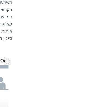
משמעותי
בקבוצות
המדענים
לגלוקוז
אותות ה
סגנון ח