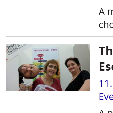
A m
cho
Th
Es
11
Ev
A p