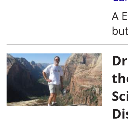
A E
but
Dr
th
Sc
Di