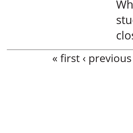
Whi
stu
clo
Pages
« first
‹ previous