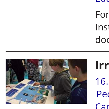
For
Ins
doo
Ir
16
Pe
Ca