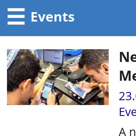
Events
Ne
Me
23
Ev
A n