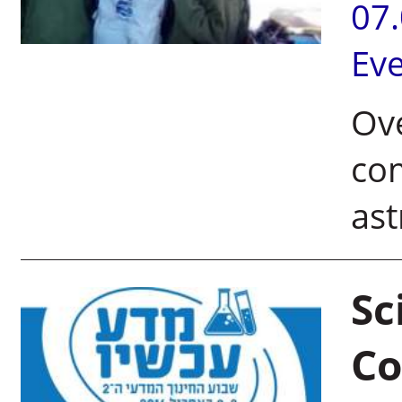
07
Ev
Ove
com
as
Sc
Co