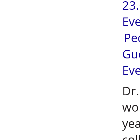
23
Ev
Pe
Gu
Ev
Dr.
wor
yea
col