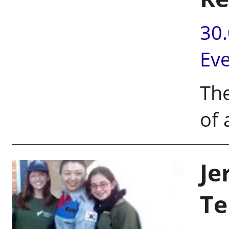
30
Ev
The
of 
Je
Te