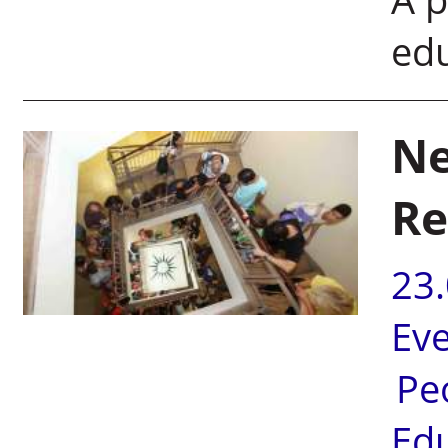
edu
Ne
Re
23
Ev
Pe
Ed