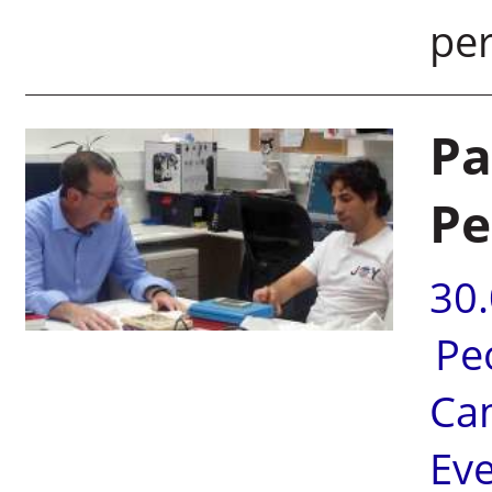
per
Pa
Pe
30
Pe
Ca
Ev