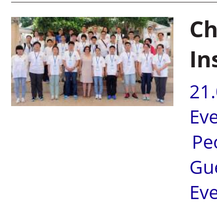
Ch
In
21
Ev
Pe
Gu
Ev