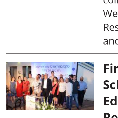
Wei
Re
and
Fi
Sc
Ed
Re