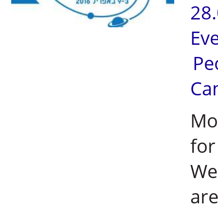
28
Ev
Pe
Ca
Mor
for
We
are