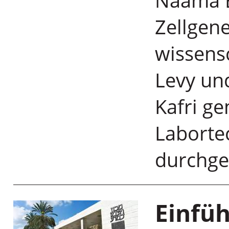
Naama B
Zellgen
wissensc
Levy un
Kafri g
Laborte
durchge
Einfüh