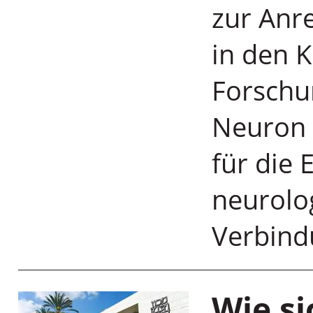
zur Anr
in den K
Forschun
Neuron 
für die 
neurolo
Verbindu
Wie si