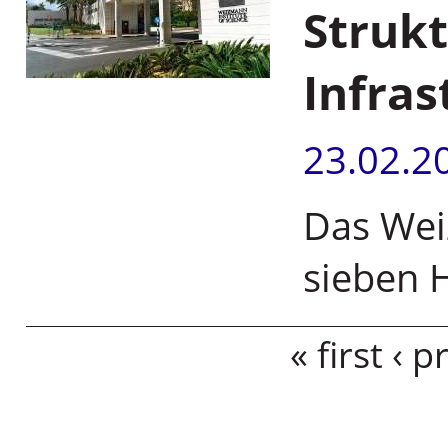
Strukt
Infras
23.02.2
Das Weiz
sieben
Pages
« first
‹ p