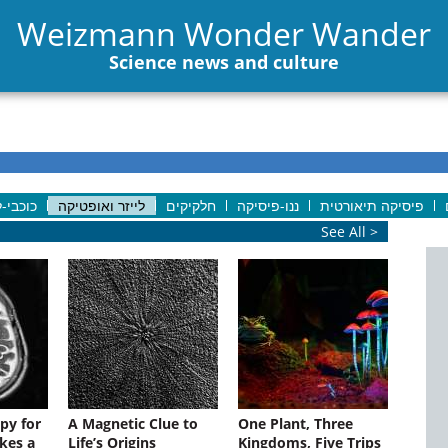
Weizmann Wonder Wander
Science news and culture
פיסיקה תיאורטית
ננו-פיסיקה
חלקיקים
לייזר ואופטיקה
כוכבי-
See All >
py for
A Magnetic Clue to
One Plant, Three
kes a
Life’s Origins
Kingdoms, Five Trips