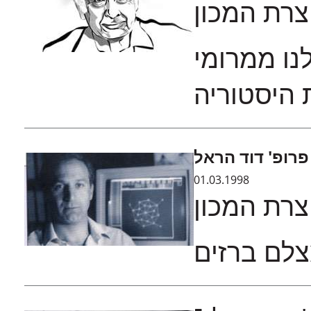
צרת המכון
נו ממרומי
 היסטוריה
רופ' דוד הראל
01.03.1998
צרת המכון