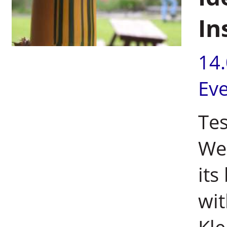
In
14
Ev
Tes
Wei
its
wit