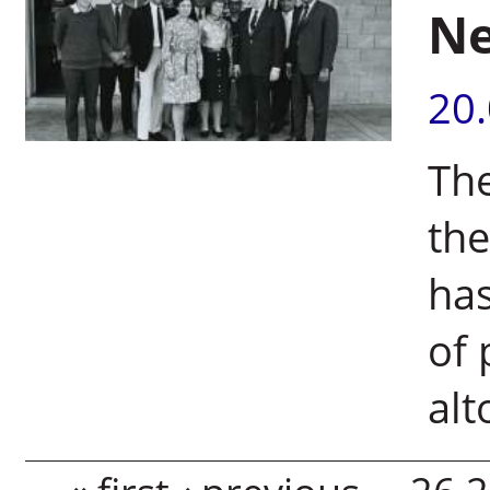
Ne
20
The
the
has
of 
alt
Pages