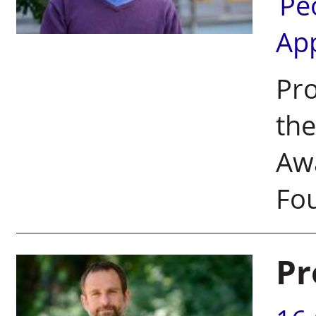
Pe
Ap
Pro
the
Aw
Fo
Pr