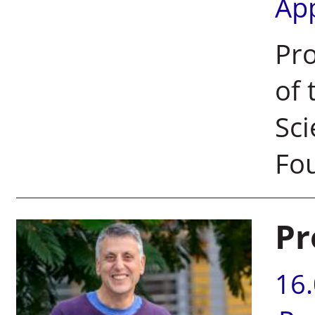
Ap
Pro
of 
Sci
Fo
Pr
16