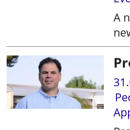
A n
ne
Pr
31
Pe
Ap