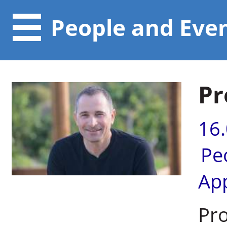
People and Eve
Pr
16
Pe
Ap
Pro