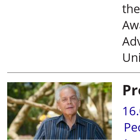
th
Awa
Ad
Uni
Pr
16
Pe