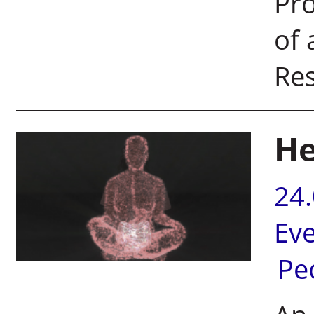
Pro
of 
Re
He
24
Ev
Pe