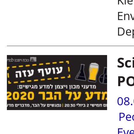
Kle
Env
De
Sc
P
08
Pe
Ev