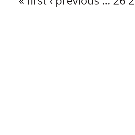
« first
‹ previous
…
26
2