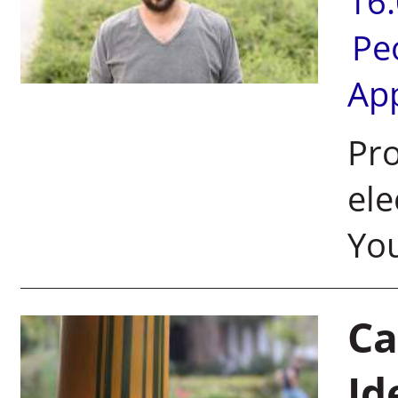
16
Pe
Ap
Pr
ele
Yo
Ca
Id