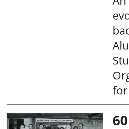
An 
evo
bac
Alu
Stu
Org
for
60