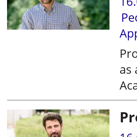
16
Pe
Ap
Pro
as 
Ac
Pr