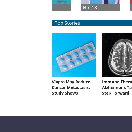
No. 1
No. 18
Top Stories
Viagra May Reduce
Immune Thera
Cancer Metastasis,
Alzheimer's Ta
Study Shows
Step Forward