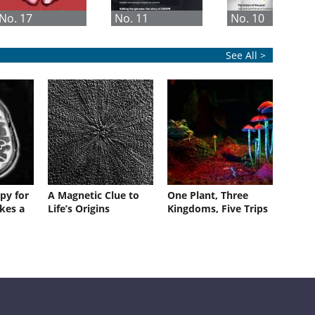
No. 17
No. 11
No. 10
See All >
py for
A Magnetic Clue to
One Plant, Three
kes a
Life’s Origins
Kingdoms, Five Trips