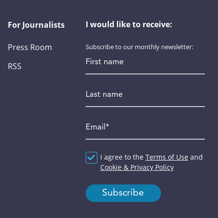
I would like to receive:
For Journalists
Press Room
Subscribe to our monthly newsletter:
First name
RSS
Last name
Email
*
Agreement
I agree to the
*
Terms of Use
and
Cookie & Privacy Policy