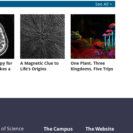
See All >
py for
A Magnetic Clue to
One Plant, Three
kes a
Life’s Origins
Kingdoms, Five Trips
 of Science
The Campus
The Website