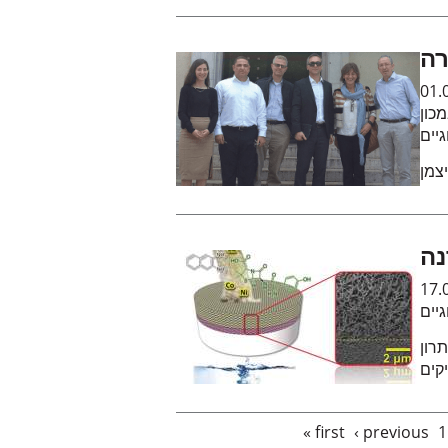
01.
כון
גיים
צמן
נה
17.
גיים
רון
Pages
« first
‹ previous
1