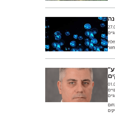
נה
27.
גיים
חלת
ע"
ים
01.
ויים
גיים
חום
קים