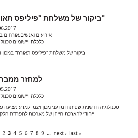
ביקור של משלחת "פיליפס תאורה"
06.2017
אירועים ואנשים
,
אורחים במ
כלכלה ויישומים טכנולו
ביקור של משלחת "פיליפס תאורה" במכון וי
למחזר ממבר
05.2017
כלכלה ויישומים טכנולו
טכנולוגיה חדשנית שפיתחו מדעני מכון ויצמן למדע מציעה פת
ייחודי להארכת חייהן של מערכות להפרדת חלקיקים
2
3
4
5
6
7
8
9
…
next ›
last »