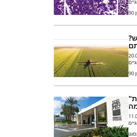
גיים
9
ש?
תם
20.
גיים
9
"ידע" ו"מרק" משיקות: התמחות
מה
11.
גיים
וגו