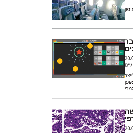
בר
ים
20.
גיים
יצר
ופן
גמרי
שה
פי
20.