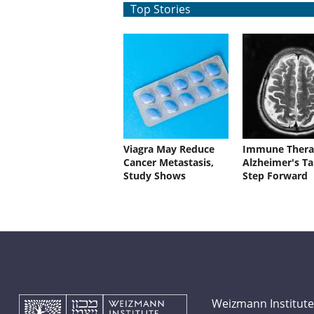
Top Stories
Viagra May Reduce
Immune Thera
Cancer Metastasis,
Alzheimer's Ta
Study Shows
Step Forward
Weizmann Institute