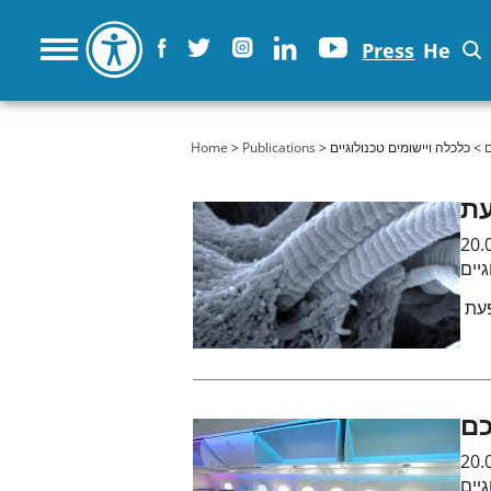
Press
He
ם
> כלכלה ויישומים טכנולוגיים
>
Publications
>
You are here
Home
עת
20.
גיים
פעת
כם
20.
גיים