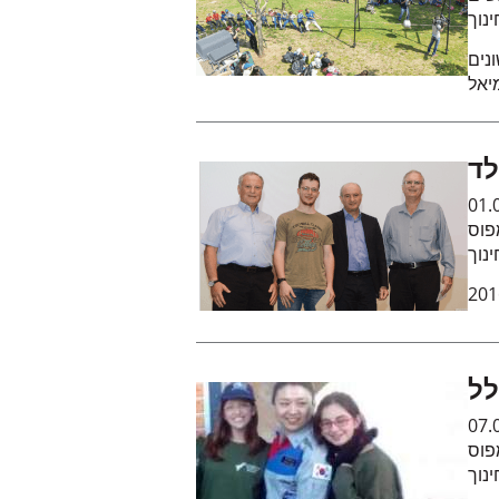
נוך
נים
יאל
לד
01.
פוס
נוך
07.
פוס
נוך