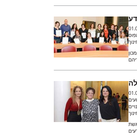
דע
01.
פוס
נוך
כון
דיהם
ה
01.
עים
ויים
נוך
אשת
עים