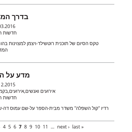
בדרך המ
03.2016
חדשות חי
טקס הסיום של תוכנית רוטשילד-ויצמן למצוינות בהו
המד
מדע על ה
12.2015
בקמ
,
אירועים
,
אירועים ואנשים
חדשות חי
רדיו "קול השפלה" משדר מבית-הספר על-שם עמוס דה-ש
3
4
5
6
7
8
9
10
11
…
next ›
last »