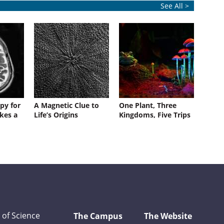
See All >
py for
A Magnetic Clue to
One Plant, Three
kes a
Life’s Origins
Kingdoms, Five Trips
 of Science
The Campus
The Website