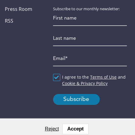
Press Room
Subscribe to our monthly newsletter:
First name
RSS
Last name
Email
*
Agreement
I agree to the
*
Terms of Use
and
Cookie & Privacy Policy
Accept
Reject