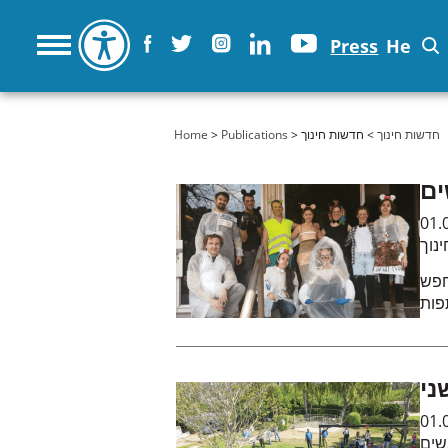
Press
He
You are here
Home
>
Publications
>
> חדשות חינוך
חדשות חינוך
ים
01.
נוך
חפש
פות
ני
01.
שים