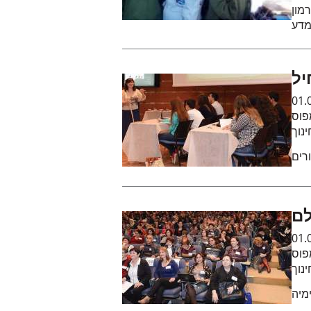
מון
מדע
יל
01.
פוס
נוך
רים
לם
01.
פוס
נוך
מיה