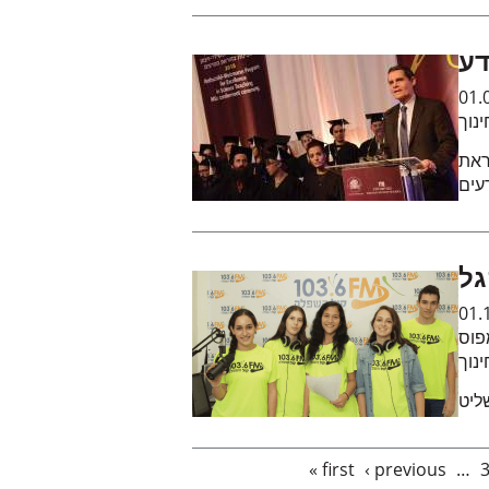
דע
01.
נוך
ראת
עים
גל
01.
פוס
נוך
ליט
Pages
« first
‹ previous
…