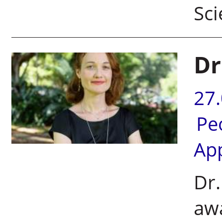
Sci
Dr
27
Pe
Ap
Dr.
awa