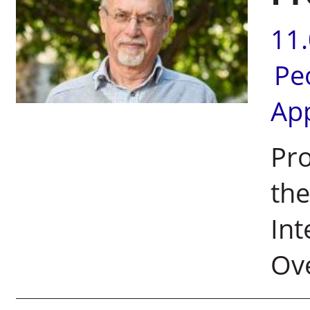
11
Pe
Ap
Pro
the
Int
Ov