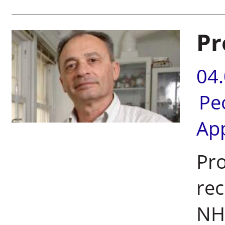
Pr
04
Pe
Ap
Pro
rec
NHU