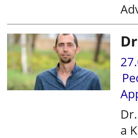
Ad
Dr
27
Pe
Ap
Dr.
a K