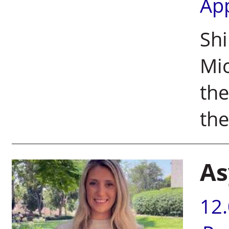
Ap
Shi
Mic
the
the
As
12