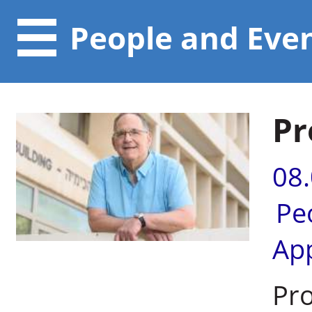
People and Eve
Pr
08
Pe
Ap
Pr