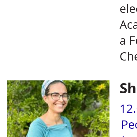
ele
Ac
a F
Ch
Sh
12
Pe