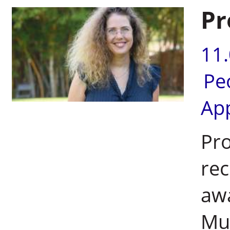
Pr
11
Pe
Ap
Pro
rec
awa
Mun