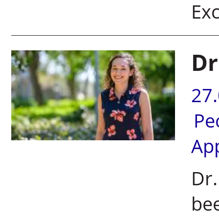
Exc
Dr
27
Pe
Ap
Dr
bee