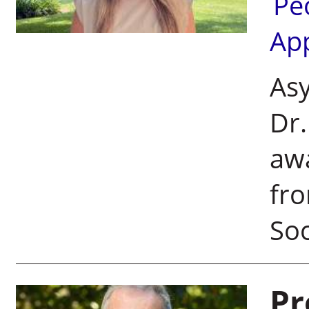
Pe
Ap
Asy
Dr.
aw
fro
Soc
Pr