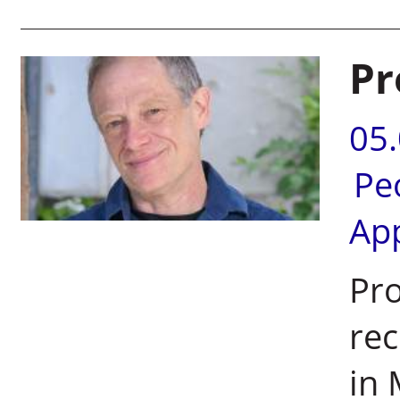
Pr
05
Pe
Ap
Pro
rec
in