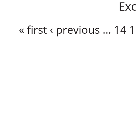
Exc
Pages
« first
‹ previous
…
14
1