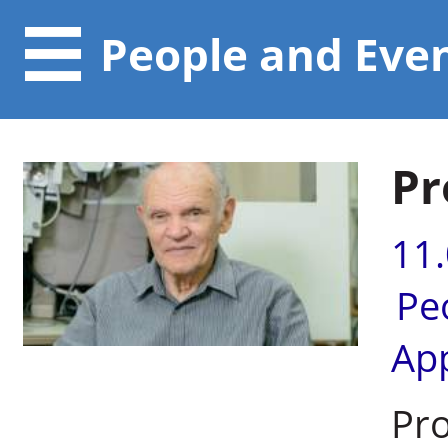
People and Eve
Pr
11
Pe
Ap
Pro