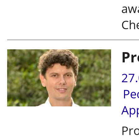
awa
Ch
Pr
27
Pe
Ap
Pro