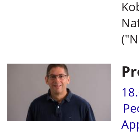
Kob
Nat
("N
Pr
18
Pe
Ap