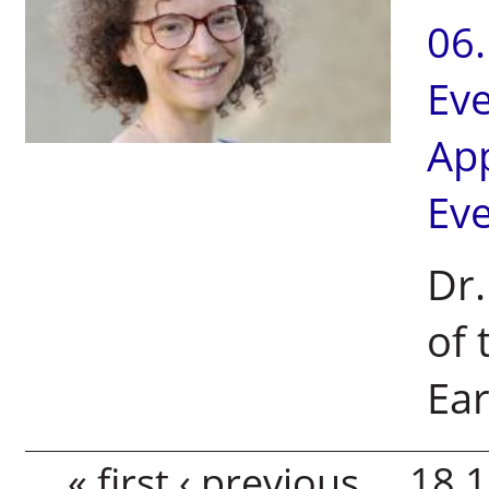
06
Ev
Ap
Ev
Dr.
of 
Ear
Pages
« first
‹ previous
…
18
1