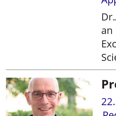
Dr.
an 
Exc
Sci
Pr
22
Pe