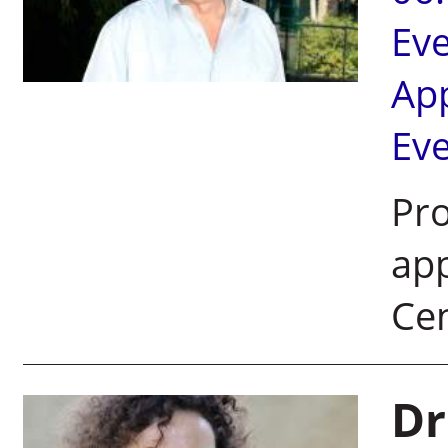
Ev
Ap
Ev
Pro
app
Cen
Dr