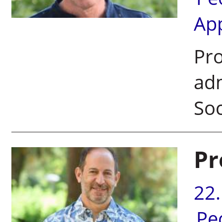
Ap
Pro
adm
Soc
Pr
22
Pe