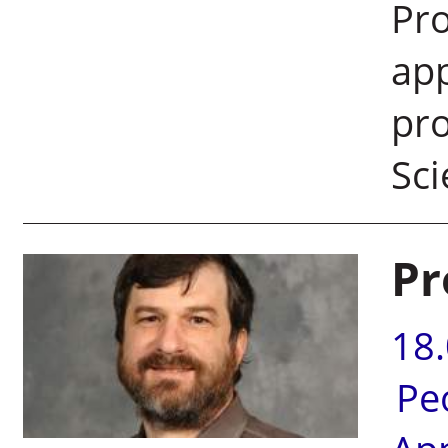
Pro
ap
pro
Sci
Pr
18
Pe