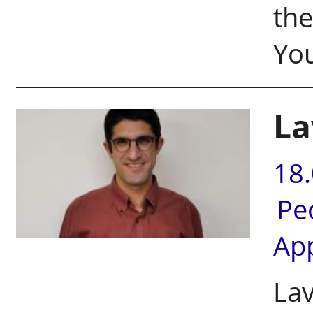
the
You
La
18
Pe
Ap
Lav