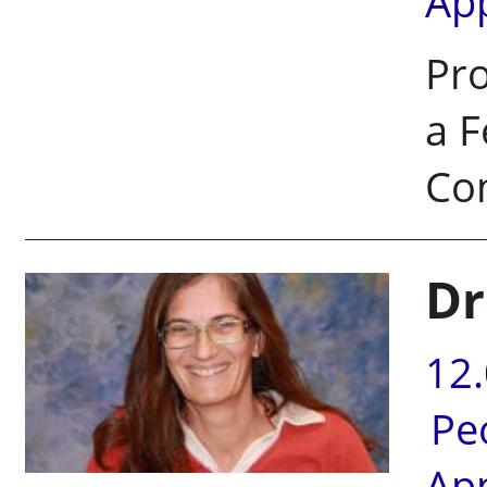
Ap
Pro
a F
Co
Dr
12
Pe
Ap