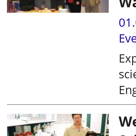
W
01
Ev
Exp
sci
En
We