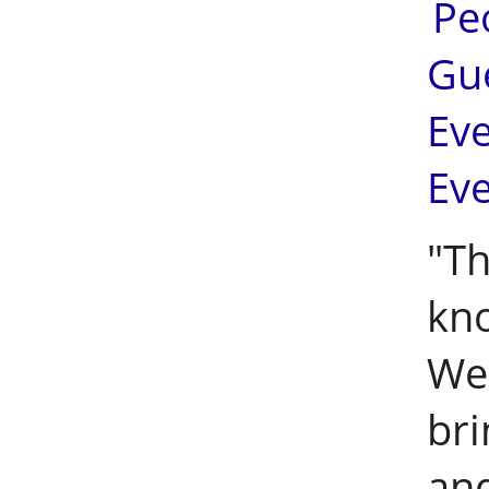
Pe
Gu
Ev
Ev
"Th
kno
Wei
bri
an