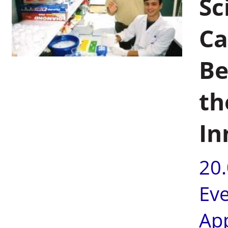
Sc
Ca
Be
th
In
20
Ev
Ap