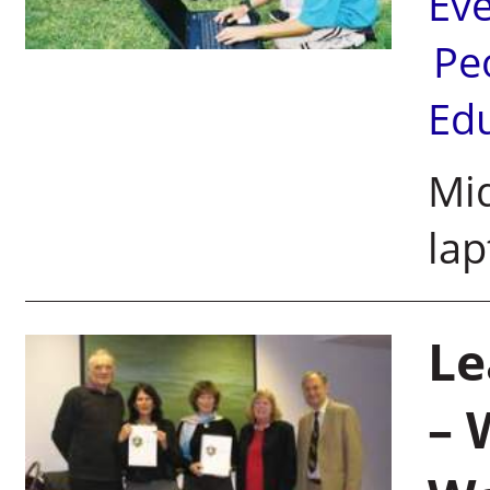
Ev
Pe
Ed
Mid
lap
Le
– 