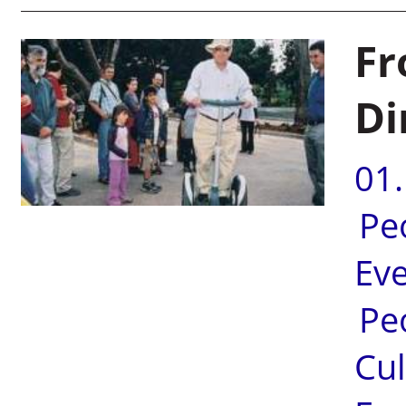
Fr
Di
01
Pe
Ev
Pe
Cul