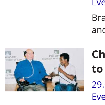
Ev
Bra
and
Ch
to
29
Ev