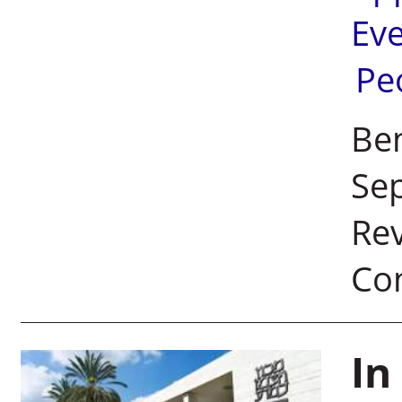
Ev
Pe
Be
Se
Rev
Co
In