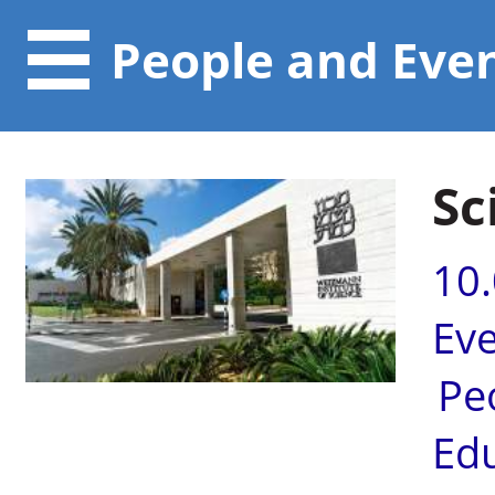
People and Eve
Sc
10
Ev
Pe
Ed