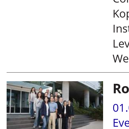
Kop
Ins
Lev
We
Ro
01
Ev