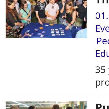
01
Ev
Pe
Ed
35 
pr
Pu