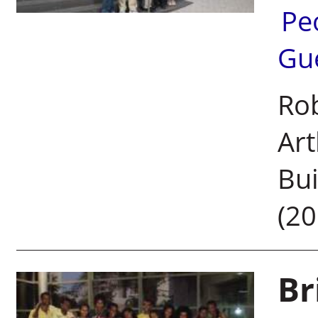
Pe
Gu
Rob
Art
Bui
(20
Br