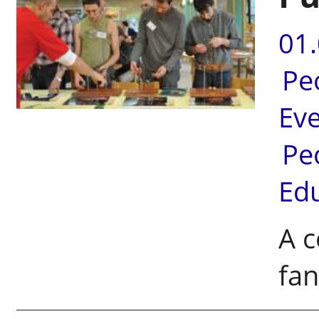
01
Pe
Ev
Pe
Ed
A c
fan