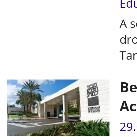
Ed
A s
dro
Ta
Be
Ac
29