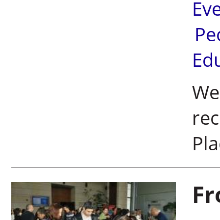
Ev
Pe
Ed
Wei
rec
Pl
Fr