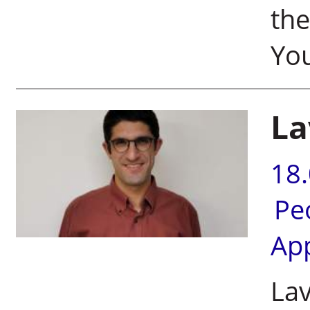
the
You
La
18
Pe
Ap
Lav