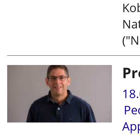
Kob
Nat
("N
Pr
18
Pe
Ap