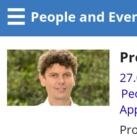
People and Eve
Pr
27
Pe
Ap
Pro