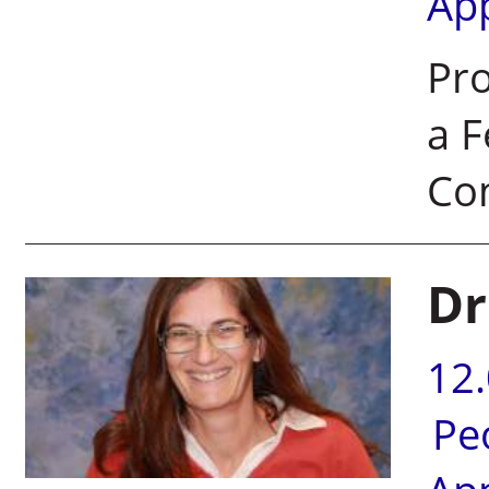
Ap
Pro
a F
Co
Dr
12
Pe