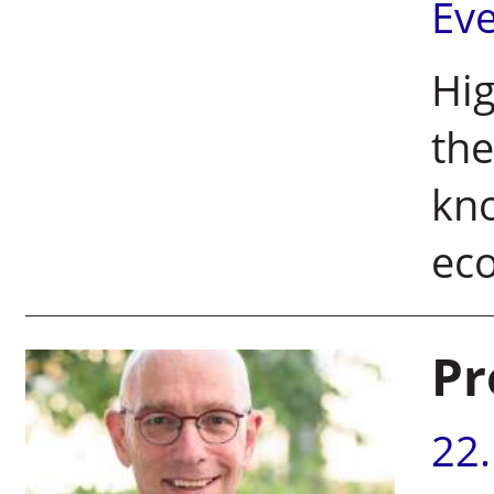
Ev
Hig
the
kno
ec
Pr
22