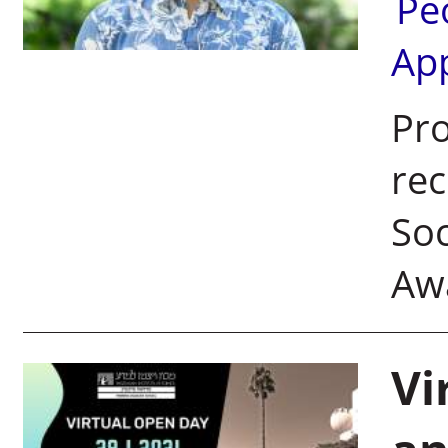
Pe
Ap
Pro
rec
Soc
Aw
Vi