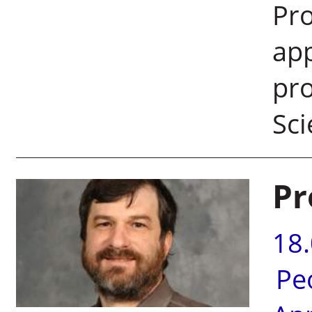
Pro
ap
pro
Sci
Pr
18
Pe