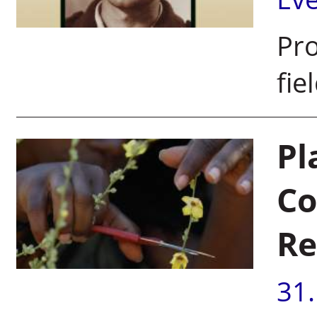
Pro
fie
Pl
Co
Re
31