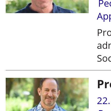
Pe
Ap
Pro
adm
Soc
Pr
22