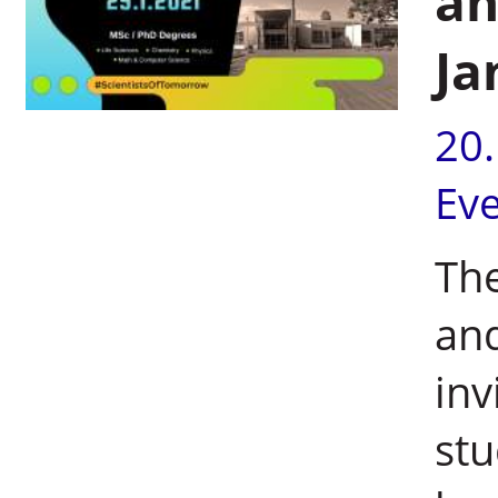
an
Ja
20
Ev
The
an
inv
stu