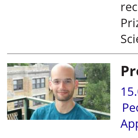
rec
Pri
Sci
Pr
15
Pe
Ap