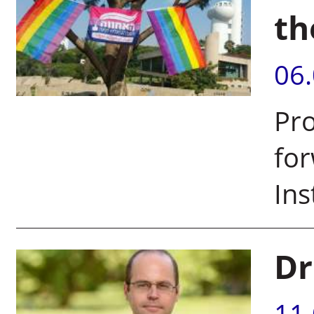
th
06
Pro
for
Ins
Dr
11