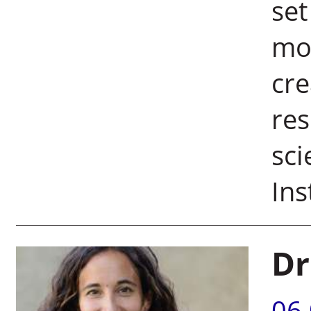
set
mon
cr
re
sci
Ins
Dr
06