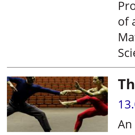
Pro
of 
Ma
Sci
Th
13
An 