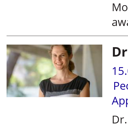
Mor
awa
Dr
15
Pe
Ap
Dr.