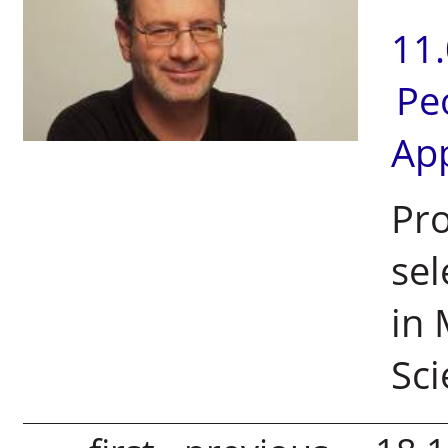
11
Pe
Ap
Pro
sel
in
Sci
Pages