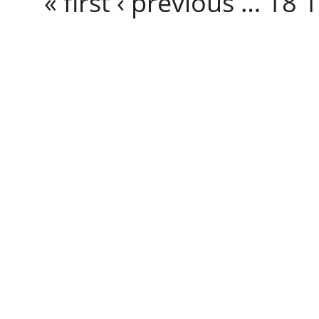
« first
‹ previous
…
18
1