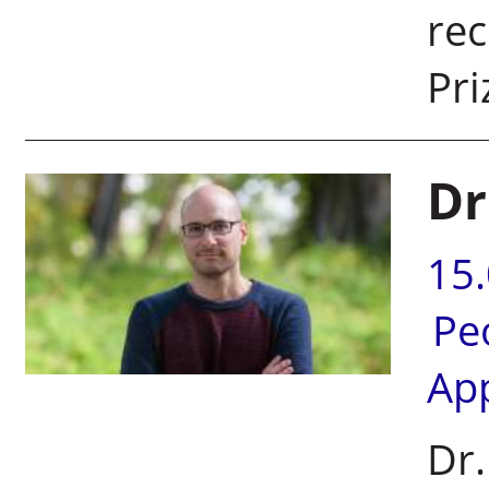
rec
Pri
Dr
15
Pe
Ap
Dr.