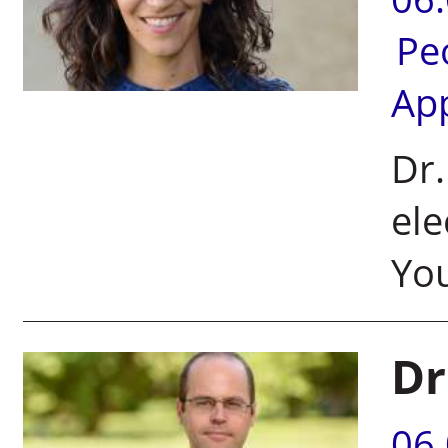
Pe
Ap
Dr.
ele
Yo
Dr
06