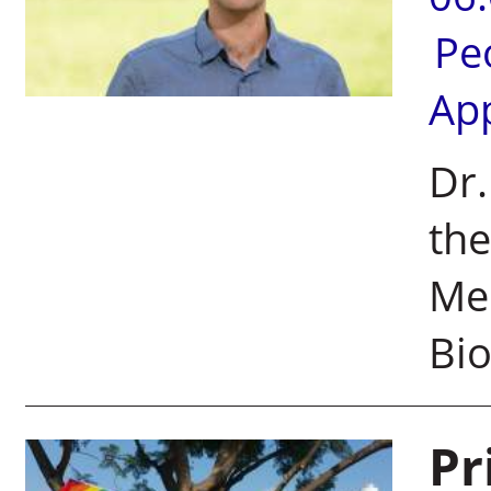
Pe
Ap
Dr.
the
Med
Bio
Pr