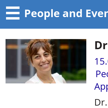
People and Eve
Dr
15
Pe
Ap
Dr.