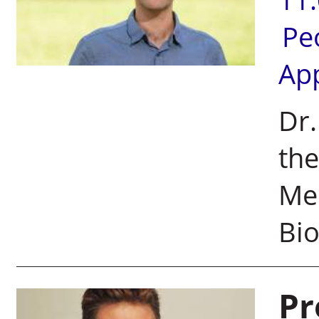
Pe
Ap
Dr.
the
Med
Bio
Pr