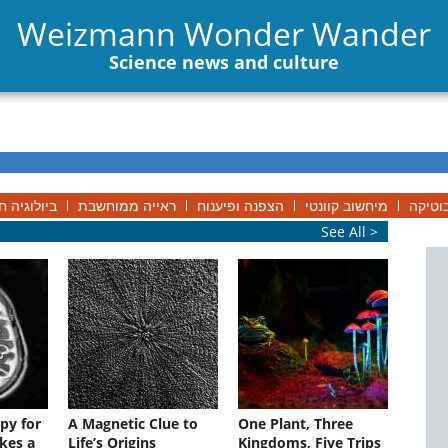
Weizmann Wonder Wander
Science news and culture
וטיקה
מיחשוב קוונטי
הצפנה ופיענוח
ראייה ממוחשבת
ביולוגיה ח
See All >
py for
A Magnetic Clue to
One Plant, Three
kes a
Life’s Origins
Kingdoms, Five Trips