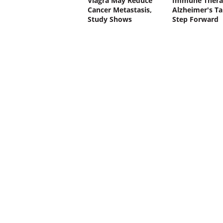
Viagra May Reduce
Immune Thera
Cancer Metastasis,
Alzheimer's Ta
Study Shows
Step Forward