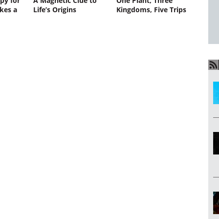
py for
A Magnetic Clue to
One Plant, Three
kes a
Life’s Origins
Kingdoms, Five Trips