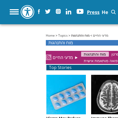
Press
He
You are here
Home
>
Topics
>
> מוח והתנהגות
מדעי החיים
מוח והתנהגות
רטן
מוח והתנהגות
מדעי החיים
►
פואה מותאמת אישית
Top Stories