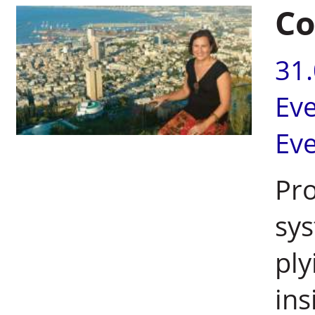
Co
31
Ev
Ev
Pro
sys
ply
ins