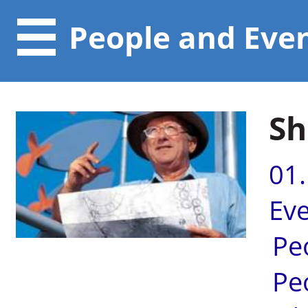
People and Eve
Sh
01
Ev
Pe
Pe