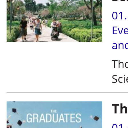
01
Ev
an
Tho
Sci
Th
01