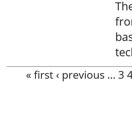
Th
fro
bas
tec
Pages
« first
‹ previous
…
3