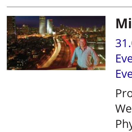
Mi
31
Ev
Ev
Pro
Wei
Phy