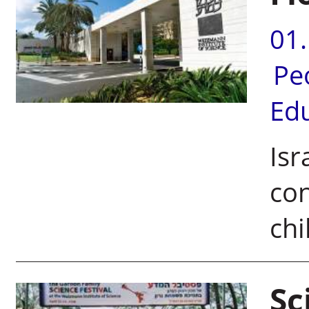
01
Pe
Ed
Isr
con
chi
Sc