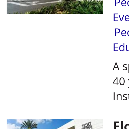
Pe
Ev
Pe
Ed
A s
40 
Ins
Fl