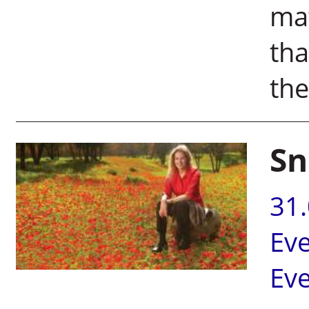
mat
tha
the
Sn
31
Ev
Ev