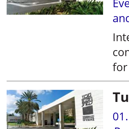
Ev
an
Int
com
for
Tu
01