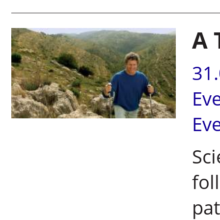
A 
31
Ev
Ev
Sci
fol
pa