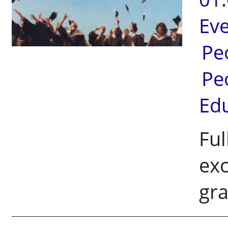
Ev
Pe
Pe
Ed
Ful
exc
gr