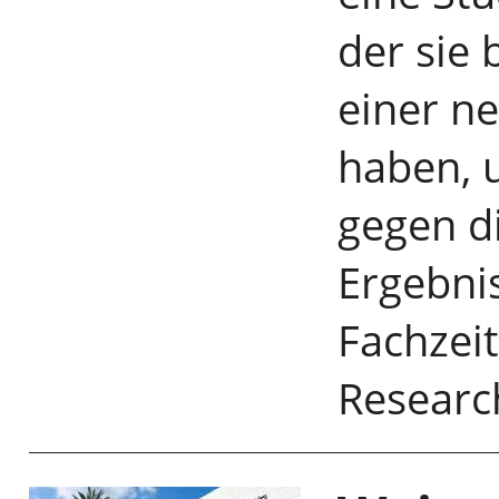
der sie
einer n
haben, u
gegen di
Ergebnis
Fachzeit
Research