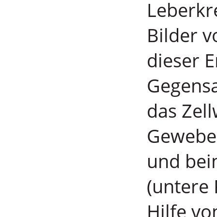
Leberkr
Bilder v
dieser 
Gegensa
das Zel
Gewebe n
und bei
(untere R
Hilfe vo