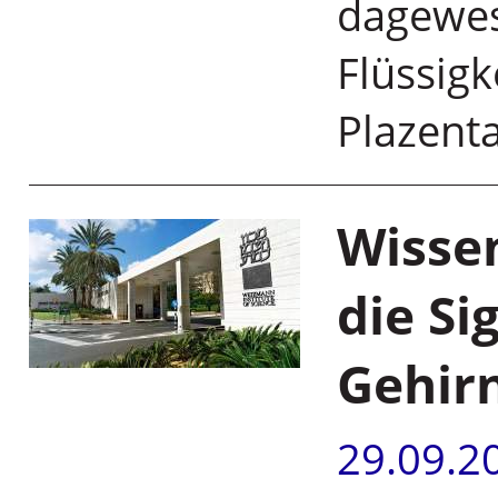
dagewes
Flüssigk
Plazent
Wissen
die Si
Gehir
29.09.2