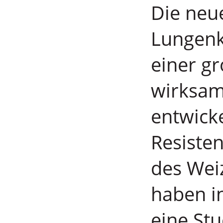
Die neu
Lungenk
einer g
wirksam,
entwicke
Resisten
des Wei
haben i
eine St