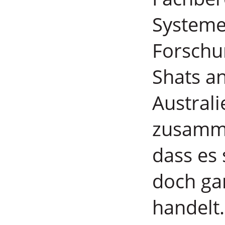
Systeme
Forschu
Shats an
Australi
zusammen
dass es 
doch gar
handelt