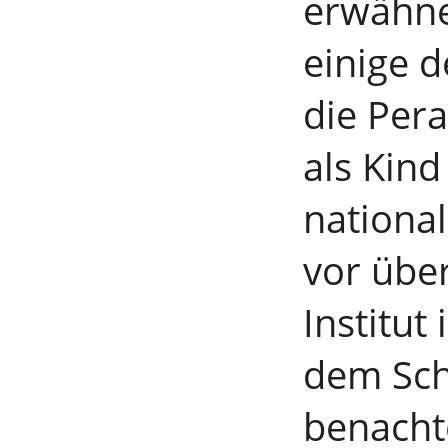
erwähne
einige 
die Per
als Kind
nationa
vor übe
Institut
dem Sch
benachte