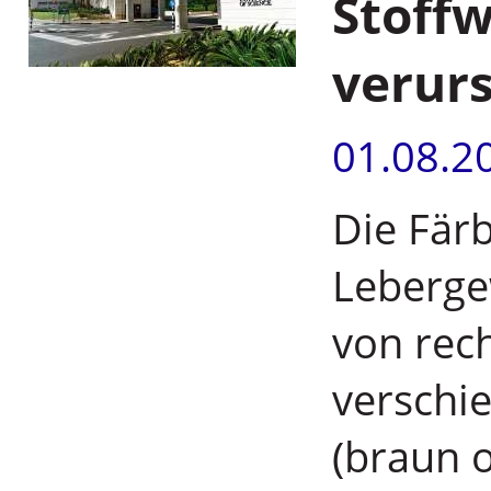
Stoff
verur
01.08.2
Die Fär
Lebergew
von rech
verschi
(braun 