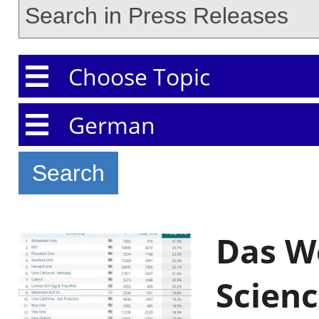
Choose Topic
Choose Language
Das We
Scienc